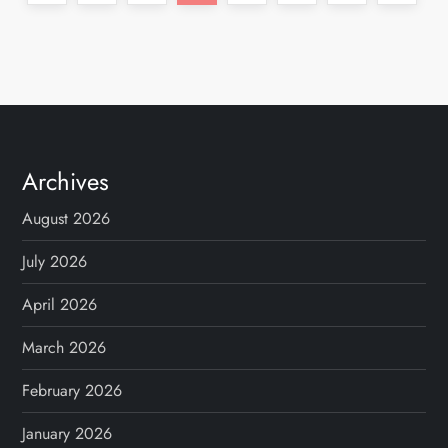
o
page
page
s
t
s
Archives
p
August 2026
a
July 2026
g
April 2026
March 2026
i
February 2026
n
January 2026