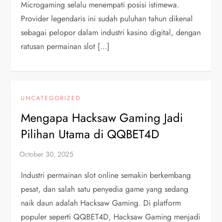
Microgaming selalu menempati posisi istimewa.
Provider legendaris ini sudah puluhan tahun dikenal
sebagai pelopor dalam industri kasino digital, dengan
ratusan permainan slot […]
UNCATEGORIZED
Mengapa Hacksaw Gaming Jadi
Pilihan Utama di QQBET4D
Industri permainan slot online semakin berkembang
pesat, dan salah satu penyedia game yang sedang
naik daun adalah Hacksaw Gaming. Di platform
populer seperti QQBET4D, Hacksaw Gaming menjadi