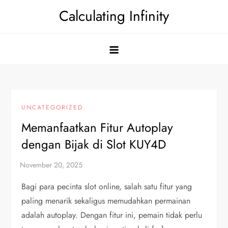
Skip
Calculating Infinity
to
content
UNCATEGORIZED
Memanfaatkan Fitur Autoplay
dengan Bijak di Slot KUY4D
Bagi para pecinta slot online, salah satu fitur yang
paling menarik sekaligus memudahkan permainan
adalah autoplay. Dengan fitur ini, pemain tidak perlu