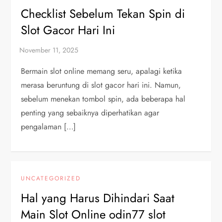
Checklist Sebelum Tekan Spin di
Slot Gacor Hari Ini
Bermain slot online memang seru, apalagi ketika
merasa beruntung di slot gacor hari ini. Namun,
sebelum menekan tombol spin, ada beberapa hal
penting yang sebaiknya diperhatikan agar
pengalaman […]
UNCATEGORIZED
Hal yang Harus Dihindari Saat
Main Slot Online odin77 slot