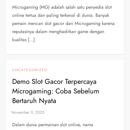
Microgaming (MG) adalah salah satu penyedia slot
online tertua dan paling terkenal di dunia. Banyak
pemain mencari slot gacor dari Microgaming karena
reputasinya dalam menghadirkan game dengan
kualitas […]
UNCATEGORIZED
Demo Slot Gacor Terpercaya
Microgaming: Coba Sebelum
Bertaruh Nyata
Dalam dunia permainan slot online, nama