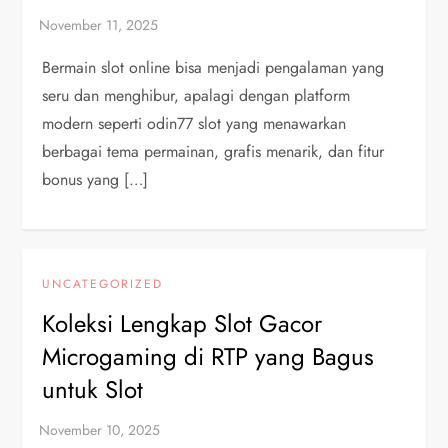
Bermain slot online bisa menjadi pengalaman yang
seru dan menghibur, apalagi dengan platform
modern seperti odin77 slot yang menawarkan
berbagai tema permainan, grafis menarik, dan fitur
bonus yang […]
UNCATEGORIZED
Koleksi Lengkap Slot Gacor
Microgaming di RTP yang Bagus
untuk Slot