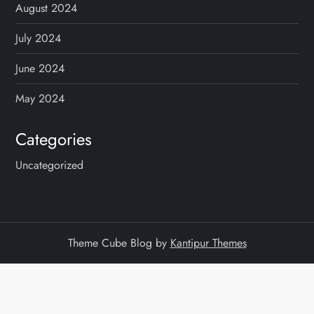
August 2024
July 2024
June 2024
May 2024
Categories
Uncategorized
Theme Cube Blog by
Kantipur Themes