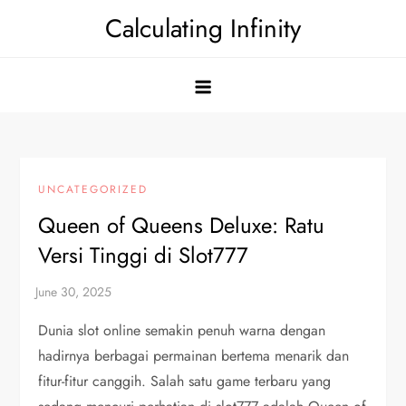
Skip
Calculating Infinity
to
content
UNCATEGORIZED
Queen of Queens Deluxe: Ratu
Versi Tinggi di Slot777
Dunia slot online semakin penuh warna dengan
hadirnya berbagai permainan bertema menarik dan
fitur-fitur canggih. Salah satu game terbaru yang