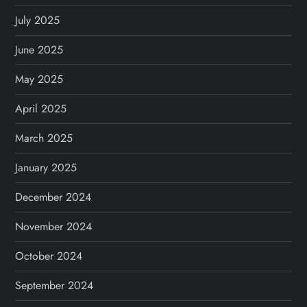
July 2025
June 2025
May 2025
April 2025
March 2025
January 2025
December 2024
November 2024
October 2024
September 2024