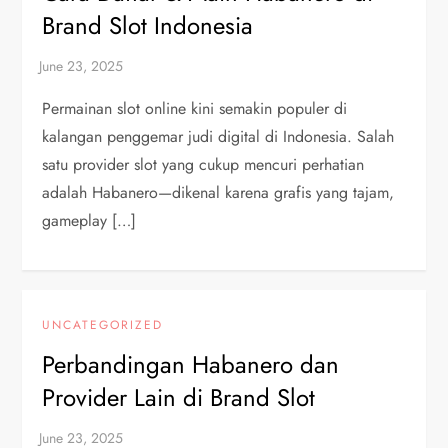
Brand Slot Indonesia
Permainan slot online kini semakin populer di
kalangan penggemar judi digital di Indonesia. Salah
satu provider slot yang cukup mencuri perhatian
adalah Habanero—dikenal karena grafis yang tajam,
gameplay […]
UNCATEGORIZED
Perbandingan Habanero dan
Provider Lain di Brand Slot