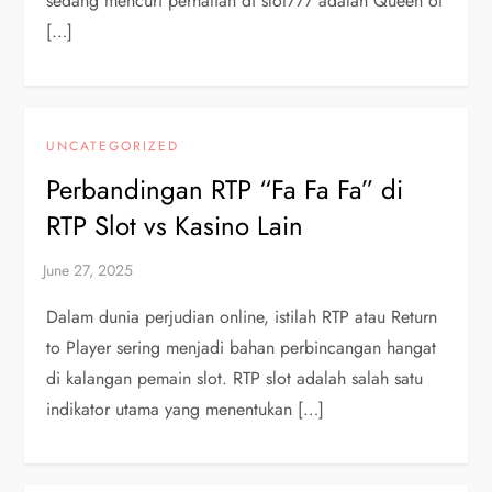
sedang mencuri perhatian di slot777 adalah Queen of
[…]
UNCATEGORIZED
Perbandingan RTP “Fa Fa Fa” di
RTP Slot vs Kasino Lain
Dalam dunia perjudian online, istilah RTP atau Return
to Player sering menjadi bahan perbincangan hangat
di kalangan pemain slot. RTP slot adalah salah satu
indikator utama yang menentukan […]