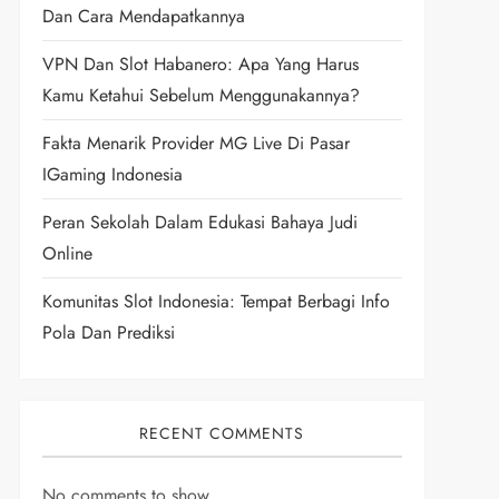
Dan Cara Mendapatkannya
VPN Dan Slot Habanero: Apa Yang Harus
Kamu Ketahui Sebelum Menggunakannya?
Fakta Menarik Provider MG Live Di Pasar
IGaming Indonesia
Peran Sekolah Dalam Edukasi Bahaya Judi
Online
Komunitas Slot Indonesia: Tempat Berbagi Info
Pola Dan Prediksi
RECENT COMMENTS
No comments to show.