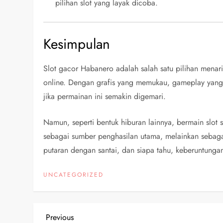
pilihan slot yang layak dicoba.
Kesimpulan
Slot gacor Habanero adalah salah satu pilihan menar
online. Dengan grafis yang memukau, gameplay yang
jika permainan ini semakin digemari.
Namun, seperti bentuk hiburan lainnya, bermain slot
sebagai sumber penghasilan utama, melainkan sebag
putaran dengan santai, dan siapa tahu, keberuntunga
UNCATEGORIZED
P
Previous
Previous