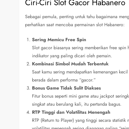
Ciri-Ciri Slot Gacor Habanero
Sebagai pemula, penting untuk tahu bagaimana menge
perhatikan saat mencoba permainan slot Habanero:
Sering Memicu Free Spin
Slot gacor biasanya sering memberikan free spin 
indikator yang paling dicari oleh pemain.
Kombinasi Simbol Mudah Terbentuk
Saat kamu sering mendapatkan kemenangan kecil at
berada dalam performa “gacor.”
Bonus Game Tidak Sulit Diakses
Fitur bonus seperti mini game atau jackpot seringk
singkat atau berulang kali, itu pertanda bagus.
RTP Tinggi dan Volatilitas Menengah
RTP (Return to Player) yang tinggi secara statist
volatilitas menengah sering dianggap paling “se