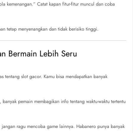
la kemenangan.” Catat kapan fitur-fitur muncul dan coba
an tetap menyenangkan dan tidak berisiko tinggi.
an Bermain Lebih Seru
s tentang slot gacor. Kamu bisa mendapatkan banyak
, banyak pemain membagikan info tentang waktu-waktu tertentu
n, jangan ragu mencoba game lainnya. Habanero punya banyak