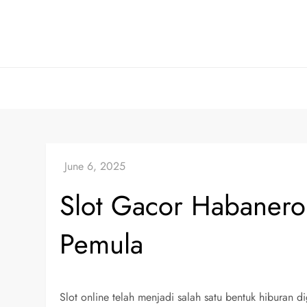
Skip
to
content
Slot Gacor Habanero
Pemula
Slot online telah menjadi salah satu bentuk hiburan d