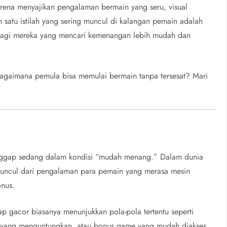
rena menyajikan pengalaman bermain yang seru, visual
atu istilah yang sering muncul di kalangan pemain adalah
” bagi mereka yang mencari kemenangan lebih mudah dan
bagaimana pemula bisa memulai bermain tanpa tersesat? Mari
ianggap sedang dalam kondisi “mudah menang.” Dalam dunia
kan muncul dari pengalaman para pemain yang merasa mesin
onus.
ap gacor biasanya menunjukkan pola-pola tertentu seperti
ol yang menguntungkan, atau bonus game yang mudah diakses.