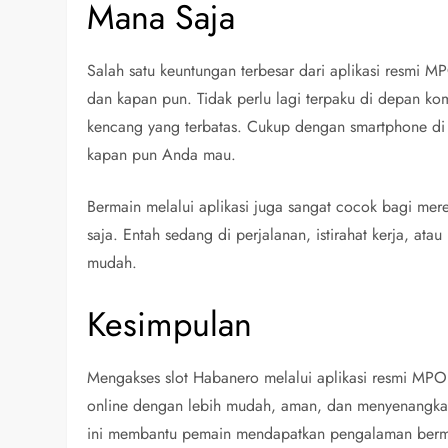
Mana Saja
Salah satu keuntungan terbesar dari aplikasi resmi 
dan kapan pun. Tidak perlu lagi terpaku di depan kom
kencang yang terbatas. Cukup dengan smartphone di 
kapan pun Anda mau.
Bermain melalui aplikasi juga sangat cocok bagi mere
saja. Entah sedang di perjalanan, istirahat kerja, at
mudah.
Kesimpulan
Mengakses slot Habanero melalui aplikasi resmi MPO 
online dengan lebih mudah, aman, dan menyenangkan.
ini membantu pemain mendapatkan pengalaman berma