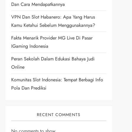
Dan Cara Mendapatkannya
VPN Dan Slot Habanero: Apa Yang Harus
Kamu Ketahui Sebelum Menggunakannya?
Fakta Menarik Provider MG Live Di Pasar
IGaming Indonesia
Peran Sekolah Dalam Edukasi Bahaya Judi
Online
Komunitas Slot Indonesia: Tempat Berbagi Info
Pola Dan Prediksi
RECENT COMMENTS
No comments to show.