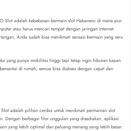
MPO Slot adalah kebebasan bermain slot Habanero di mana pun
puter atau harus mencari tempat dengan jaringan internet
tangan, Anda sudah bisa menikmati sensasi bermain yang seru
ka yang punya mobilitas tinggi tapi tetap ingin hiburan kapan
au bersantai di rumah, semua bisa diakses dengan cepat dan
Slot adalah pilihan cerdas untuk menikmati permainan slot
 Dengan berbagai fitur unggulan yang disediakan, aplikasi
in yang lebih optimal dan peluang menang yang lebih besar.