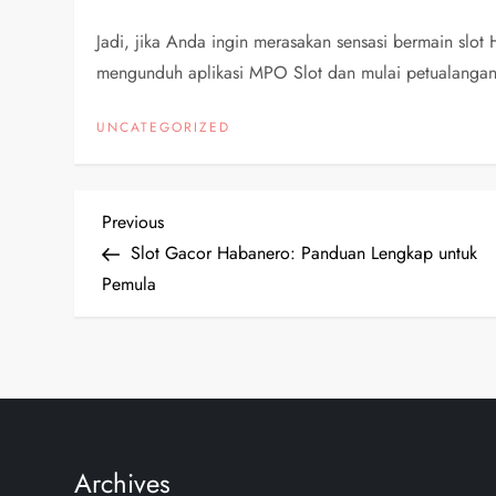
Jadi, jika Anda ingin merasakan sensasi bermain slot
mengunduh aplikasi MPO Slot dan mulai petualangan
UNCATEGORIZED
P
Previous
Previous
Post
Slot Gacor Habanero: Panduan Lengkap untuk
o
Pemula
s
t
n
Archives
a