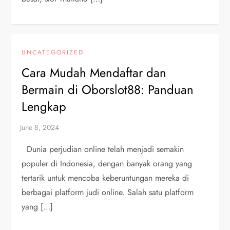
UNCATEGORIZED
Cara Mudah Mendaftar dan
Bermain di Oborslot88: Panduan
Lengkap
Dunia perjudian online telah menjadi semakin
populer di Indonesia, dengan banyak orang yang
tertarik untuk mencoba keberuntungan mereka di
berbagai platform judi online. Salah satu platform
yang […]