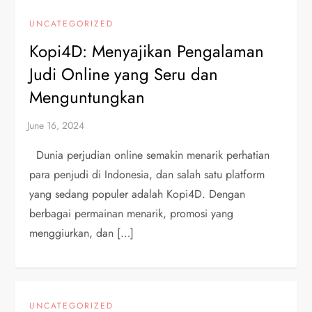
UNCATEGORIZED
Kopi4D: Menyajikan Pengalaman
Judi Online yang Seru dan
Menguntungkan
Dunia perjudian online semakin menarik perhatian
para penjudi di Indonesia, dan salah satu platform
yang sedang populer adalah Kopi4D. Dengan
berbagai permainan menarik, promosi yang
menggiurkan, dan […]
UNCATEGORIZED