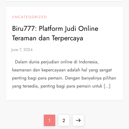
UNCATEGORIZED
Biru777: Platform Judi Online
Teraman dan Terpercaya
Dalam dunia perjudian online di Indonesia,
keamanan dan kepercayaan adalah hal yang sangat
penting bagi para pemain. Dengan banyaknya pilihan
yang tersedia, penting bagi para pemain untuk […]
P
Page
Page
Next
1
2