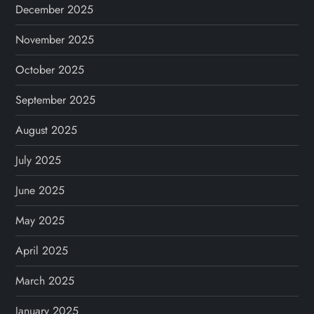
December 2025
t
November 2025
i
October 2025
o
September 2025
n
August 2025
July 2025
June 2025
May 2025
April 2025
March 2025
January 2025