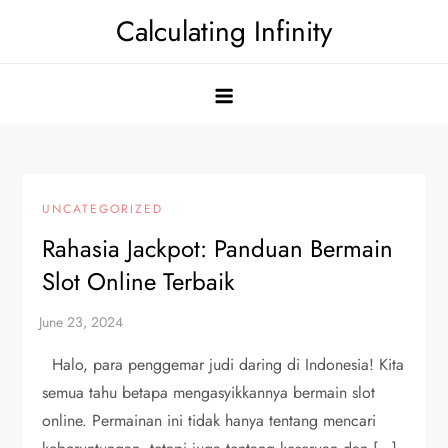
Skip
Calculating Infinity
to
content
UNCATEGORIZED
Rahasia Jackpot: Panduan Bermain
Slot Online Terbaik
Halo, para penggemar judi daring di Indonesia! Kita
semua tahu betapa mengasyikkannya bermain slot
online. Permainan ini tidak hanya tentang mencari