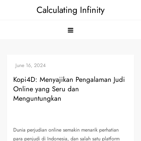
Skip
Calculating Infinity
to
content
Kopi4D: Menyajikan Pengalaman Judi
Online yang Seru dan
Menguntungkan
Dunia perjudian online semakin menarik perhatian
para penjudi di Indonesia, dan salah satu platform