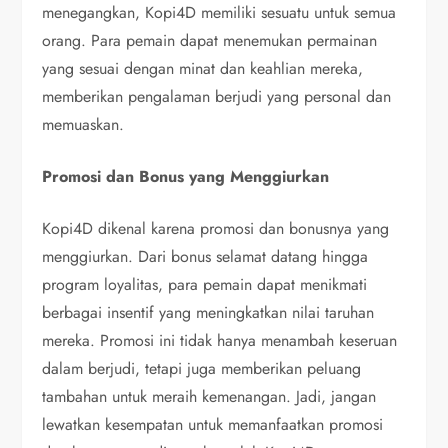
menegangkan, Kopi4D memiliki sesuatu untuk semua
orang. Para pemain dapat menemukan permainan
yang sesuai dengan minat dan keahlian mereka,
memberikan pengalaman berjudi yang personal dan
memuaskan.
Promosi dan Bonus yang Menggiurkan
Kopi4D dikenal karena promosi dan bonusnya yang
menggiurkan. Dari bonus selamat datang hingga
program loyalitas, para pemain dapat menikmati
berbagai insentif yang meningkatkan nilai taruhan
mereka. Promosi ini tidak hanya menambah keseruan
dalam berjudi, tetapi juga memberikan peluang
tambahan untuk meraih kemenangan. Jadi, jangan
lewatkan kesempatan untuk memanfaatkan promosi