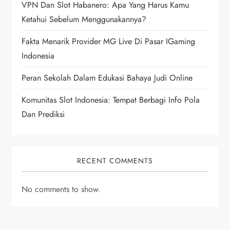
t
VPN Dan Slot Habanero: Apa Yang Harus Kamu
i
Ketahui Sebelum Menggunakannya?
Fakta Menarik Provider MG Live Di Pasar IGaming
o
Indonesia
n
Peran Sekolah Dalam Edukasi Bahaya Judi Online
Komunitas Slot Indonesia: Tempat Berbagi Info Pola
Dan Prediksi
RECENT COMMENTS
No comments to show.