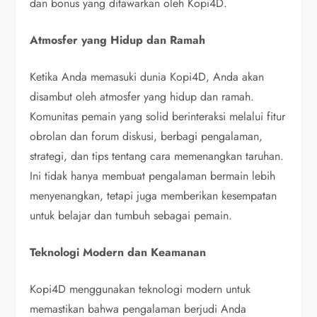
dan bonus yang ditawarkan oleh Kopi4D.
Atmosfer yang Hidup dan Ramah
Ketika Anda memasuki dunia Kopi4D, Anda akan
disambut oleh atmosfer yang hidup dan ramah.
Komunitas pemain yang solid berinteraksi melalui fitur
obrolan dan forum diskusi, berbagi pengalaman,
strategi, dan tips tentang cara memenangkan taruhan.
Ini tidak hanya membuat pengalaman bermain lebih
menyenangkan, tetapi juga memberikan kesempatan
untuk belajar dan tumbuh sebagai pemain.
Teknologi Modern dan Keamanan
Kopi4D menggunakan teknologi modern untuk
memastikan bahwa pengalaman berjudi Anda