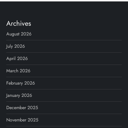
Archives
August 2026
July 2026
April 2026
March 2026
February 2026
January 2026
December 2025
November 2025