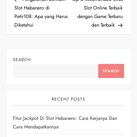
o
Slot Habanero di
Slot Online Terbaik
Petir108: Apa yang Harus
dengan Game Terbaru
s
Diketahui
dan Terbaik
t
n
SEARCH
a
SEARCH
v
i
RECENT POSTS
g
Fitur Jackpot Di Slot Habanero: Cara Kerjanya Dan
a
Cara Mendapatkannya