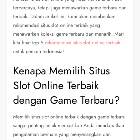
terpercaya, tetapi juga menawarkan game terbaru dan
terbaik. Dalam artikel ini, kami akan memberikan
rekomendasi situs slot online terbaik yang
menawarkan koleksi game terbaru dan menarik. Mari
kita lihat top 5
rekomendasi situs slot online terbaik
untuk pemain Indonesia!
Kenapa Memilih Situs
Slot Online Terbaik
dengan Game Terbaru?
Memilih situs slot online terbaik dengan game terbaru
sangat penting untuk memastikan Anda mendapatkan
pengalaman bermain yang menyenangkan dan