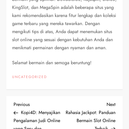
KingSlot, dan MegaSpin adalah beberapa situs yang
kami rekomendasikan karena fitur lengkap dan koleksi
game terbaru yang mereka tawarkan. Dengan
mengikuti tips di atas, Anda dapat menemukan situs
slot online yang sesuai dengan kebutuhan Anda dan
menikmati permainan dengan nyaman dan aman.
Selamat bermain dan semoga beruntung!
UNCATEGORIZED
P
Previous
Next
Previous
Next
Post
Post
Kopi4D: Menyajikan
Rahasia Jackpot: Panduan
o
Pengalaman Judi Online
Bermain Slot Online
yang Seru dan
Terbaik