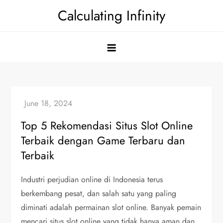
Skip
Calculating Infinity
to
content
Top 5 Rekomendasi Situs Slot Online
Terbaik dengan Game Terbaru dan
Terbaik
Industri perjudian online di Indonesia terus
berkembang pesat, dan salah satu yang paling
diminati adalah permainan slot online. Banyak pemain
mencari situs slot online yang tidak hanya aman dan