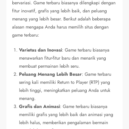
bervariasi. Game terbaru biasanya dilengkapi dengan
fitur inovatif, grafis yang lebih baik, dan peluang
menang yang lebih besar. Berikut adalah beberapa
alasan mengapa Anda harus memilih situs dengan
game terbaru:
Varietas dan Inovasi
: Game terbaru biasanya
menawarkan fitur-fitur baru dan menarik yang
membuat permainan lebih seru.
Peluang Menang Lebih Besar
: Game terbaru
sering kali memiliki Return to Player (RTP) yang
lebih tinggi, meningkatkan peluang Anda untuk
menang.
Grafis dan Animasi
: Game terbaru biasanya
memiliki grafis yang lebih baik dan animasi yang
lebih halus, memberikan pengalaman bermain