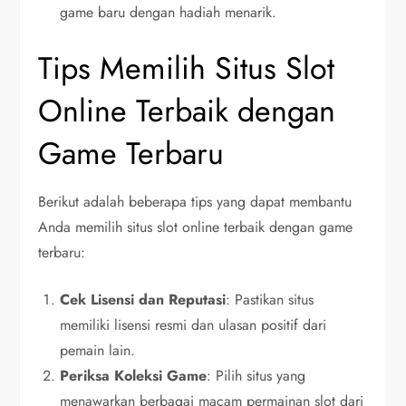
game baru dengan hadiah menarik.
Tips Memilih Situs Slot
Online Terbaik dengan
Game Terbaru
Berikut adalah beberapa tips yang dapat membantu
Anda memilih situs slot online terbaik dengan game
terbaru:
Cek Lisensi dan Reputasi
: Pastikan situs
memiliki lisensi resmi dan ulasan positif dari
pemain lain.
Periksa Koleksi Game
: Pilih situs yang
menawarkan berbagai macam permainan slot dari