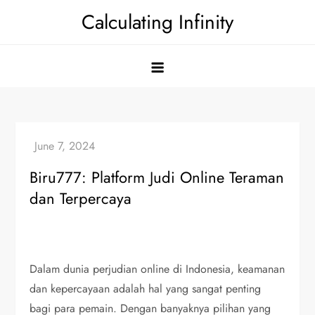
Skip
Calculating Infinity
to
content
Biru777: Platform Judi Online Teraman
dan Terpercaya
Dalam dunia perjudian online di Indonesia, keamanan
dan kepercayaan adalah hal yang sangat penting
bagi para pemain. Dengan banyaknya pilihan yang