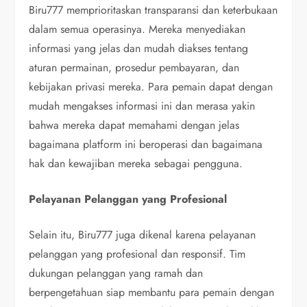
Biru777 memprioritaskan transparansi dan keterbukaan
dalam semua operasinya. Mereka menyediakan
informasi yang jelas dan mudah diakses tentang
aturan permainan, prosedur pembayaran, dan
kebijakan privasi mereka. Para pemain dapat dengan
mudah mengakses informasi ini dan merasa yakin
bahwa mereka dapat memahami dengan jelas
bagaimana platform ini beroperasi dan bagaimana
hak dan kewajiban mereka sebagai pengguna.
Pelayanan Pelanggan yang Profesional
Selain itu, Biru777 juga dikenal karena pelayanan
pelanggan yang profesional dan responsif. Tim
dukungan pelanggan yang ramah dan
berpengetahuan siap membantu para pemain dengan