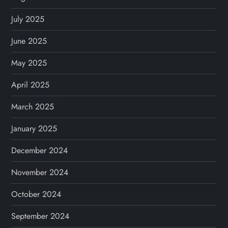
July 2025
June 2025
May 2025
April 2025
March 2025
January 2025
December 2024
November 2024
October 2024
September 2024