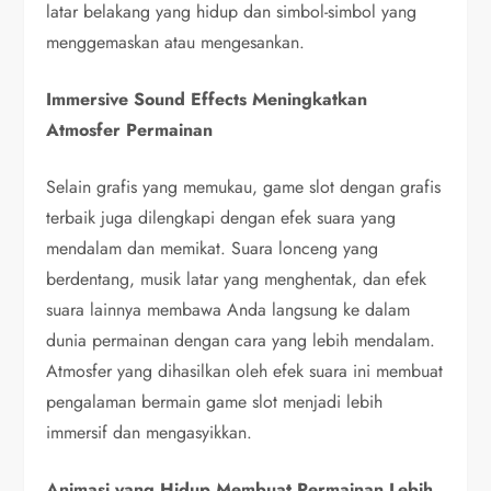
latar belakang yang hidup dan simbol-simbol yang
menggemaskan atau mengesankan.
Immersive Sound Effects Meningkatkan
Atmosfer Permainan
Selain grafis yang memukau, game slot dengan grafis
terbaik juga dilengkapi dengan efek suara yang
mendalam dan memikat. Suara lonceng yang
berdentang, musik latar yang menghentak, dan efek
suara lainnya membawa Anda langsung ke dalam
dunia permainan dengan cara yang lebih mendalam.
Atmosfer yang dihasilkan oleh efek suara ini membuat
pengalaman bermain game slot menjadi lebih
immersif dan mengasyikkan.
Animasi yang Hidup Membuat Permainan Lebih