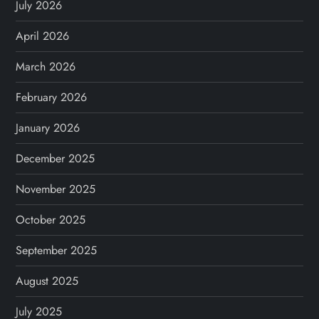
July 2026
April 2026
March 2026
February 2026
January 2026
December 2025
November 2025
October 2025
September 2025
August 2025
July 2025