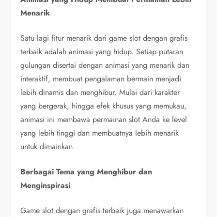
Menarik
Satu lagi fitur menarik dari game slot dengan grafis
terbaik adalah animasi yang hidup. Setiap putaran
gulungan disertai dengan animasi yang menarik dan
interaktif, membuat pengalaman bermain menjadi
lebih dinamis dan menghibur. Mulai dari karakter
yang bergerak, hingga efek khusus yang memukau,
animasi ini membawa permainan slot Anda ke level
yang lebih tinggi dan membuatnya lebih menarik
untuk dimainkan.
Berbagai Tema yang Menghibur dan
Menginspirasi
Game slot dengan grafis terbaik juga menawarkan