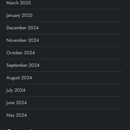
March 2025
January 2025
December 2024
November 2024
October 2024
September 2024
August 2024
July 2024
June 2024
May 2024