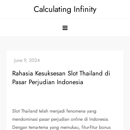
Skip
Calculating Infinity
to
content
Rahasia Kesuksesan Slot Thailand di
Pasar Perjudian Indonesia
Slot Thailand telah menjadi fenomena yang
mendominasi pasar perjudian online di Indonesia.
Dengan tema-tema yang memukau, fitur-fitur bonus