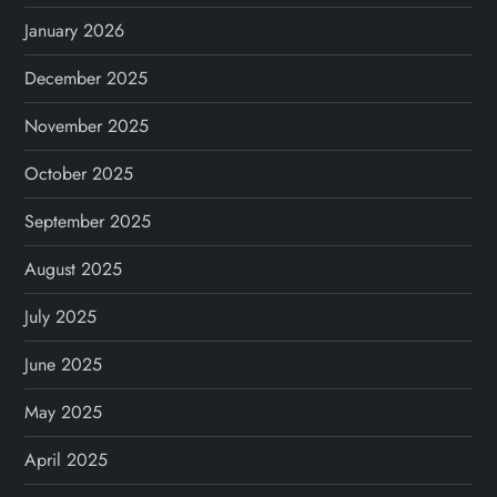
January 2026
December 2025
November 2025
October 2025
September 2025
August 2025
July 2025
June 2025
May 2025
April 2025