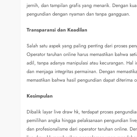
jernih, dan tampilan grafis yang menarik. Dengan kua
pengundian dengan nyaman dan tanpa gangguan.
Transparansi dan Keadilan
Salah satu aspek yang paling penting dari proses pen
Operator taruhan online harus memastikan bahwa seti
adil, tanpa adanya manipulasi atau kecurangan. Hal
dan menjaga integritas permainan. Dengan memastikan
memastikan bahwa hasil pengundian dapat diterima o
Kesimpulan
Dibalik layar live draw hk, terdapat proses pengund
pemilihan angka hingga pelaksanaan pengundian live
dan profesionalisme dari operator taruhan online. Den