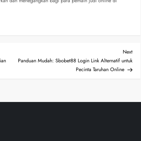
kan dan menegangkan bagi para pemain judi online di
Nex
Next
Post
ian
Panduan Mudah: Sbobet88 Login Link Alternatif untuk
Pecinta Taruhan Online