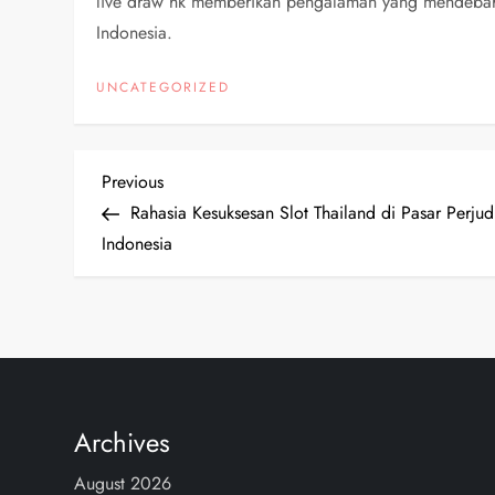
live draw hk memberikan pengalaman yang mendebar
Indonesia.
UNCATEGORIZED
P
Previous
Previous
Post
Rahasia Kesuksesan Slot Thailand di Pasar Perjud
o
Indonesia
s
t
n
Archives
a
August 2026