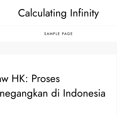
Calculating Infinity
SAMPLE PAGE
raw HK: Proses
negangkan di Indonesia