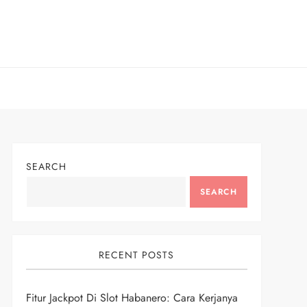
SEARCH
SEARCH
RECENT POSTS
Fitur Jackpot Di Slot Habanero: Cara Kerjanya