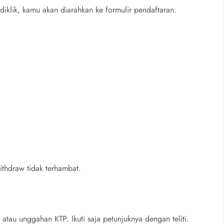
diklik, kamu akan diarahkan ke formulir pendaftaran.
ithdraw tidak terhambat.
 atau unggahan KTP. Ikuti saja petunjuknya dengan teliti.