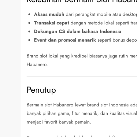
Akses mudah
dari perangkat mobile atau deskto
Transaksi cepat
dengan metode lokal seperti tran
Dukungan CS dalam bahasa Indonesia
Event dan promosi menarik
seperti bonus depos
Brand slot lokal yang kredibel biasanya juga rutin me
Habanero.
Penutup
Bermain slot Habanero lewat brand slot Indonesia 
banyak pilihan game, fitur menarik, dan kualitas visua
menjadi favorit banyak pemain.