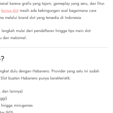
enal karena grafis yang tajam, gameplay yang seru, dan fitur-
n
bonus slot
masih ada kebingungan soal bagaimana cara
a melalui brand slot yang tersedia di Indonesia.
langkah mulai dari pendaftaran hingga tips main slot
u dan maksimal.
o?
ngkat dulu dengan Habanero. Provider yang satu ini sudah
. Slot buatan Habanero punya karakteristik:
, dan lainnya)
nggi)
r, hingga mini-games
 atas 96%