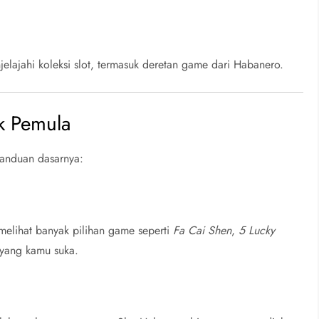
jelajahi koleksi slot, termasuk deretan game dari Habanero.
k Pemula
 panduan dasarnya:
melihat banyak pilihan game seperti
Fa Cai Shen
,
5 Lucky
r yang kamu suka.