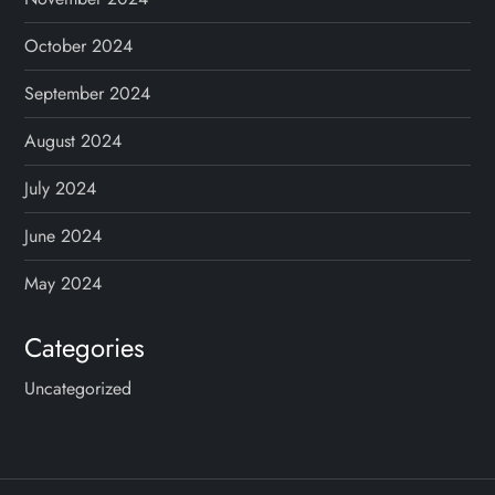
October 2024
September 2024
August 2024
July 2024
June 2024
May 2024
Categories
Uncategorized