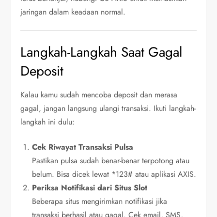
jaringan dalam keadaan normal.
Langkah-Langkah Saat Gagal
Deposit
Kalau kamu sudah mencoba deposit dan merasa
gagal, jangan langsung ulangi transaksi. Ikuti langkah-
langkah ini dulu:
Cek Riwayat Transaksi Pulsa
Pastikan pulsa sudah benar-benar terpotong atau
belum. Bisa dicek lewat *123# atau aplikasi AXIS.
Periksa Notifikasi dari Situs Slot
Beberapa situs mengirimkan notifikasi jika
transaksi berhasil atau gagal. Cek email, SMS,