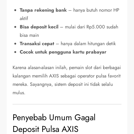
Tanpa rekening bank
– hanya butuh nomor HP
aktif
Bisa deposit kecil
– mulai dari Rp5.000 sudah
bisa main
Transaksi cepat
– hanya dalam hitungan detik
Cocok untuk pengguna kartu prabayar
Karena alasan-alasan inilah, pemain slot dari berbagai
kalangan memilih AXIS sebagai operator pulsa favorit
mereka. Sayangnya, sistem deposit ini tidak selalu
mulus.
Penyebab Umum Gagal
Deposit Pulsa AXIS