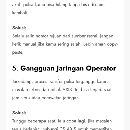
aktif, pulsa kamu bisa hilang tanpa bisa diklaim
kembali.
Solusi:
Selalu salin nomor tujuan dari sumber resmi. Jangan
ketik manual jika kamu sering salah. Lebih aman copy-
paste.
5.
Gangguan Jaringan Operator
Terkadang, proses transfer pulsa terganggu karena
masalah teknis dari pihak AXIS. Ini bisa terjadi saat
jam sibuk atau perawatan jaringan.
Solusi:
Tunggu beberapa saat, lalu coba lagi. Jika masalah
terus berlanjut, hubungi CS AXIS untuk memastikan