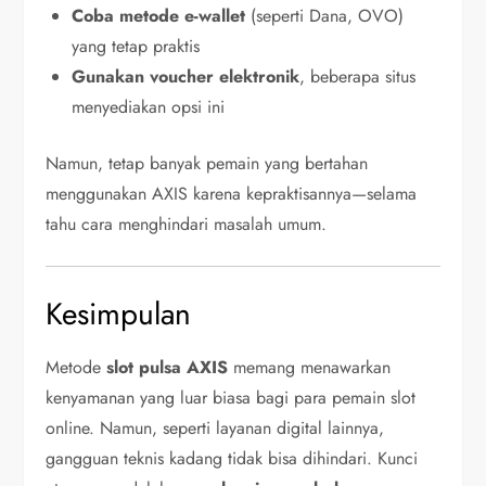
Coba metode e-wallet
(seperti Dana, OVO)
yang tetap praktis
Gunakan voucher elektronik
, beberapa situs
menyediakan opsi ini
Namun, tetap banyak pemain yang bertahan
menggunakan AXIS karena kepraktisannya—selama
tahu cara menghindari masalah umum.
Kesimpulan
Metode
slot pulsa AXIS
memang menawarkan
kenyamanan yang luar biasa bagi para pemain slot
online. Namun, seperti layanan digital lainnya,
gangguan teknis kadang tidak bisa dihindari. Kunci