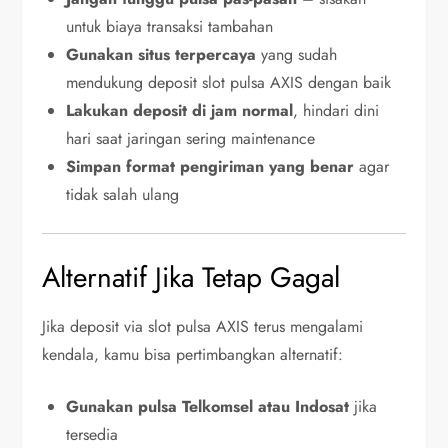
untuk biaya transaksi tambahan
Gunakan situs terpercaya
yang sudah
mendukung deposit slot pulsa AXIS dengan baik
Lakukan deposit di jam normal
, hindari dini
hari saat jaringan sering maintenance
Simpan format pengiriman yang benar
agar
tidak salah ulang
Alternatif Jika Tetap Gagal
Jika deposit via slot pulsa AXIS terus mengalami
kendala, kamu bisa pertimbangkan alternatif:
Gunakan pulsa Telkomsel atau Indosat
jika
tersedia