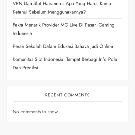
VPN Dan Slot Habanero: Apa Yang Harus Kamu
t
Ketahui Sebelum Menggunakannya?
i
Fakta Menarik Provider MG Live Di Pasar IGaming
Indonesia
o
Peran Sekolah Dalam Edukasi Bahaya Judi Online
n
Komunitas Slot Indonesia: Tempat Berbagi Info Pola
Dan Prediksi
RECENT COMMENTS
No comments to show.