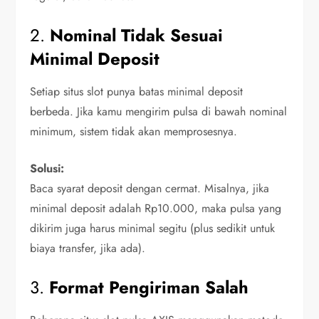
2.
Nominal Tidak Sesuai
Minimal Deposit
Setiap situs slot punya batas minimal deposit
berbeda. Jika kamu mengirim pulsa di bawah nominal
minimum, sistem tidak akan memprosesnya.
Solusi:
Baca syarat deposit dengan cermat. Misalnya, jika
minimal deposit adalah Rp10.000, maka pulsa yang
dikirim juga harus minimal segitu (plus sedikit untuk
biaya transfer, jika ada).
3.
Format Pengiriman Salah