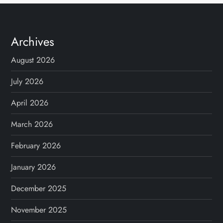
Archives
August 2026
July 2026
April 2026
March 2026
February 2026
January 2026
December 2025
November 2025