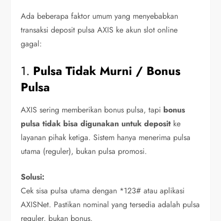
Ada beberapa faktor umum yang menyebabkan
transaksi deposit pulsa AXIS ke akun slot online
gagal:
1.
Pulsa Tidak Murni / Bonus
Pulsa
AXIS sering memberikan bonus pulsa, tapi
bonus
pulsa tidak bisa digunakan untuk deposit
ke
layanan pihak ketiga. Sistem hanya menerima pulsa
utama (reguler), bukan pulsa promosi.
Solusi:
Cek sisa pulsa utama dengan *123# atau aplikasi
AXISNet. Pastikan nominal yang tersedia adalah pulsa
reguler, bukan bonus.