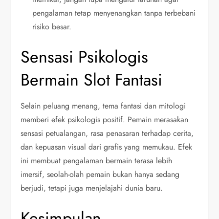
pengalaman tetap menyenangkan tanpa terbebani
risiko besar.
Sensasi Psikologis
Bermain Slot Fantasi
Selain peluang menang, tema fantasi dan mitologi
memberi efek psikologis positif. Pemain merasakan
sensasi petualangan, rasa penasaran terhadap cerita,
dan kepuasan visual dari grafis yang memukau. Efek
ini membuat pengalaman bermain terasa lebih
imersif, seolah-olah pemain bukan hanya sedang
berjudi, tetapi juga menjelajahi dunia baru.
Kesimpulan