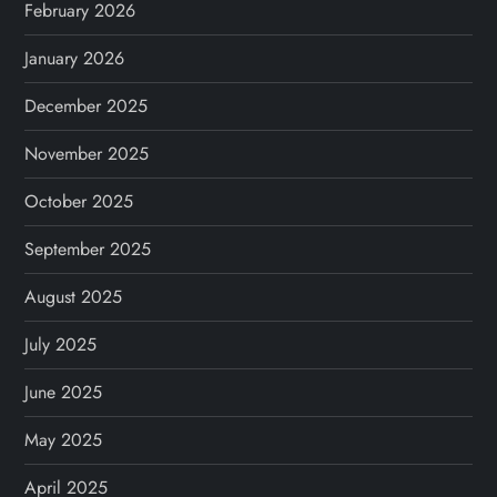
February 2026
January 2026
December 2025
November 2025
October 2025
September 2025
August 2025
July 2025
June 2025
May 2025
April 2025