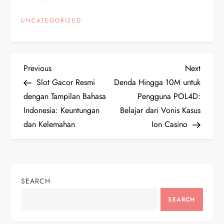
UNCATEGORIZED
P
Previous
Next
Previous
Next
Post
Post
Slot Gacor Resmi
Denda Hingga 10M untuk
o
dengan Tampilan Bahasa
Pengguna POL4D:
Indonesia: Keuntungan
Belajar dari Vonis Kasus
s
dan Kelemahan
Ion Casino
t
n
SEARCH
a
SEARCH
v