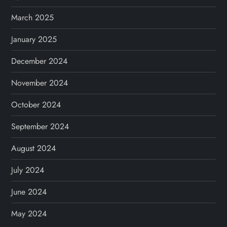
March 2025
January 2025
December 2024
November 2024
October 2024
September 2024
August 2024
July 2024
June 2024
May 2024