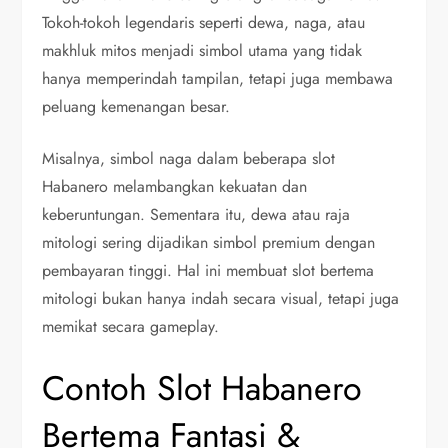
Tokoh-tokoh legendaris seperti dewa, naga, atau
makhluk mitos menjadi simbol utama yang tidak
hanya memperindah tampilan, tetapi juga membawa
peluang kemenangan besar.
Misalnya, simbol naga dalam beberapa slot
Habanero melambangkan kekuatan dan
keberuntungan. Sementara itu, dewa atau raja
mitologi sering dijadikan simbol premium dengan
pembayaran tinggi. Hal ini membuat slot bertema
mitologi bukan hanya indah secara visual, tetapi juga
memikat secara gameplay.
Contoh Slot Habanero
Bertema Fantasi &