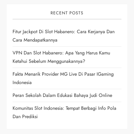
i
RECENT POSTS
g
Fitur Jackpot Di Slot Habanero: Cara Kerjanya Dan
a
Cara Mendapatkannya
t
VPN Dan Slot Habanero: Apa Yang Harus Kamu
i
Ketahui Sebelum Menggunakannya?
Fakta Menarik Provider MG Live Di Pasar IGaming
o
Indonesia
n
Peran Sekolah Dalam Edukasi Bahaya Judi Online
Komunitas Slot Indonesia: Tempat Berbagi Info Pola
Dan Prediksi