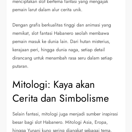
menciptakan slot bertema fantasi yang mengajak
pemain larut dalam alur cerita unik.
Dengan grafis berkualitas tinggi dan animasi yang
memikat, slot fantasi Habanero seolah membawa
pemain masuk ke dunia lain. Dari hutan misterius,
kerajaan peri, hingga dunia naga, setiap detail
dirancang untuk menambah rasa seru dalam setiap
putaran.
Mitologi: Kaya akan
Cerita dan Simbolisme
Selain fantasi, mitologi juga menjadi sumber inspirasi
besar bagi slot Habanero. Mitologi Asia, Eropa,
hingga Yunani kuno sering diangkat sebagai tema.