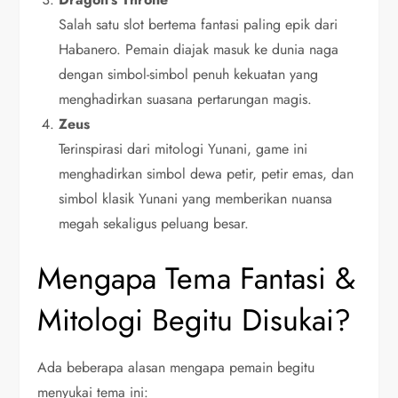
Salah satu slot bertema fantasi paling epik dari
Habanero. Pemain diajak masuk ke dunia naga
dengan simbol-simbol penuh kekuatan yang
menghadirkan suasana pertarungan magis.
Zeus
Terinspirasi dari mitologi Yunani, game ini
menghadirkan simbol dewa petir, petir emas, dan
simbol klasik Yunani yang memberikan nuansa
megah sekaligus peluang besar.
Mengapa Tema Fantasi &
Mitologi Begitu Disukai?
Ada beberapa alasan mengapa pemain begitu
menyukai tema ini: