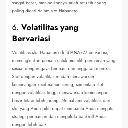
sangat besar, menjadikannya salah satu fitur yang
paling dicari dalam slot Habanero.
6.
Volatilitas yang
Bervariasi
Volatilitas slot Habanero di ISTANA777 bervariasi,
memungkinkan pemain untuk memilih permainan yang
sesuai dengan gaya bermain dan anggaran mereka.
Slot dengan volatilitas rendah menawarkan
kemenangan kecil namun sering, sementara slot
dengan volatilitas tinggi menawarkan kemenangan
besar tetapi lebih jarang. Memahami volatilitas dari
slot yang Anda pilih dapat membantu Anda mengatur
strategi permainan dan mengelola bankroll Anda
dengan lebih baik.