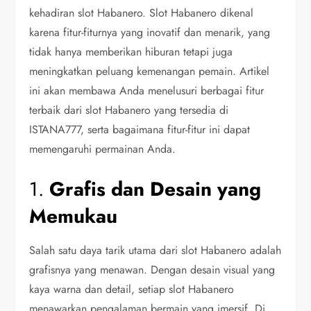
kehadiran slot Habanero. Slot Habanero dikenal
karena fitur-fiturnya yang inovatif dan menarik, yang
tidak hanya memberikan hiburan tetapi juga
meningkatkan peluang kemenangan pemain. Artikel
ini akan membawa Anda menelusuri berbagai fitur
terbaik dari slot Habanero yang tersedia di
ISTANA777, serta bagaimana fitur-fitur ini dapat
memengaruhi permainan Anda.
1.
Grafis dan Desain yang
Memukau
Salah satu daya tarik utama dari slot Habanero adalah
grafisnya yang menawan. Dengan desain visual yang
kaya warna dan detail, setiap slot Habanero
menawarkan pengalaman bermain yang imersif. Di