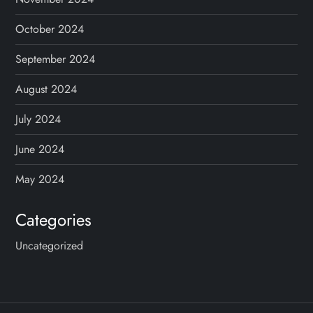
October 2024
September 2024
August 2024
July 2024
June 2024
May 2024
Categories
Uncategorized