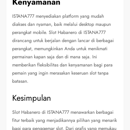
Kenyamanan
ISTANA777 menyediakan platform yang mudah
diakses dan nyaman, baik melalui desktop maupun
perangkat mobile. Slot Habanero di ISTANA777
dirancang untuk berjalan dengan lancar di berbagai
perangkat, memungkinkan Anda untuk menikmati
permainan kapan saja dan di mana saja. Ini
memberikan fleksibilitas dan kenyamanan bagi para
pemain yang ingin merasakan keseruan slot tanpa
batasan.
Kesimpulan
Slot Habanero di ISTANA777 menawarkan berbagai
fitur terbaik yang menjadikannya pilihan yang menarik
bagi para penggemar slot. Dari grafis yang memukau