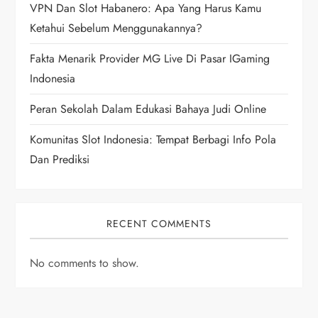
VPN Dan Slot Habanero: Apa Yang Harus Kamu
t
Ketahui Sebelum Menggunakannya?
i
Fakta Menarik Provider MG Live Di Pasar IGaming
Indonesia
o
Peran Sekolah Dalam Edukasi Bahaya Judi Online
n
Komunitas Slot Indonesia: Tempat Berbagi Info Pola
Dan Prediksi
RECENT COMMENTS
No comments to show.