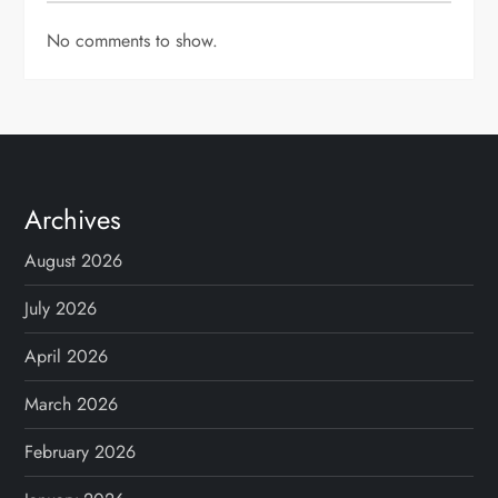
No comments to show.
Archives
August 2026
July 2026
April 2026
March 2026
February 2026