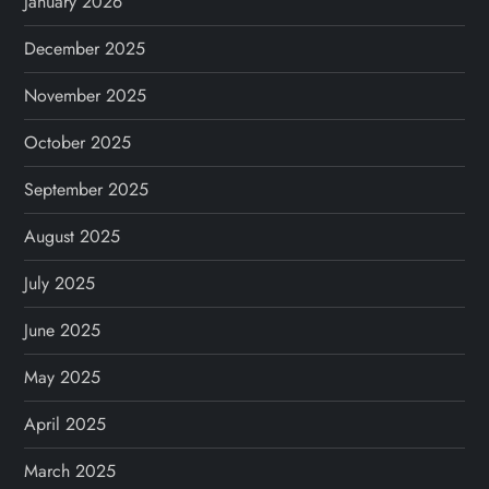
January 2026
December 2025
November 2025
October 2025
September 2025
August 2025
July 2025
June 2025
May 2025
April 2025
March 2025