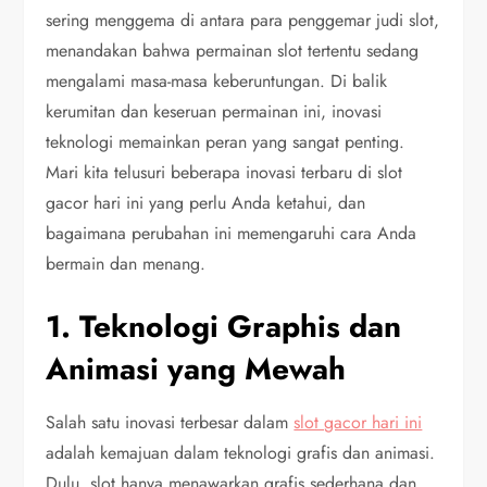
sering menggema di antara para penggemar judi slot,
menandakan bahwa permainan slot tertentu sedang
mengalami masa-masa keberuntungan. Di balik
kerumitan dan keseruan permainan ini, inovasi
teknologi memainkan peran yang sangat penting.
Mari kita telusuri beberapa inovasi terbaru di slot
gacor hari ini yang perlu Anda ketahui, dan
bagaimana perubahan ini memengaruhi cara Anda
bermain dan menang.
1. Teknologi Graphis dan
Animasi yang Mewah
Salah satu inovasi terbesar dalam
slot gacor hari ini
adalah kemajuan dalam teknologi grafis dan animasi.
Dulu, slot hanya menawarkan grafis sederhana dan