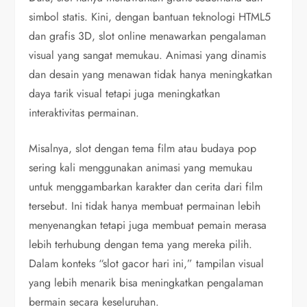
simbol statis. Kini, dengan bantuan teknologi HTML5
dan grafis 3D, slot online menawarkan pengalaman
visual yang sangat memukau. Animasi yang dinamis
dan desain yang menawan tidak hanya meningkatkan
daya tarik visual tetapi juga meningkatkan
interaktivitas permainan.
Misalnya, slot dengan tema film atau budaya pop
sering kali menggunakan animasi yang memukau
untuk menggambarkan karakter dan cerita dari film
tersebut. Ini tidak hanya membuat permainan lebih
menyenangkan tetapi juga membuat pemain merasa
lebih terhubung dengan tema yang mereka pilih.
Dalam konteks “slot gacor hari ini,” tampilan visual
yang lebih menarik bisa meningkatkan pengalaman
bermain secara keseluruhan.