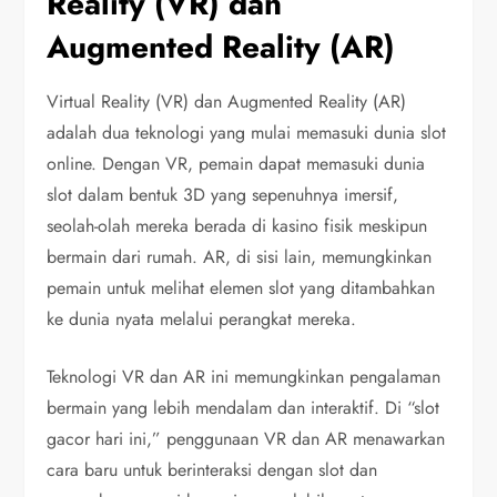
Reality (VR) dan
Augmented Reality (AR)
Virtual Reality (VR) dan Augmented Reality (AR)
adalah dua teknologi yang mulai memasuki dunia slot
online. Dengan VR, pemain dapat memasuki dunia
slot dalam bentuk 3D yang sepenuhnya imersif,
seolah-olah mereka berada di kasino fisik meskipun
bermain dari rumah. AR, di sisi lain, memungkinkan
pemain untuk melihat elemen slot yang ditambahkan
ke dunia nyata melalui perangkat mereka.
Teknologi VR dan AR ini memungkinkan pengalaman
bermain yang lebih mendalam dan interaktif. Di “slot
gacor hari ini,” penggunaan VR dan AR menawarkan
cara baru untuk berinteraksi dengan slot dan