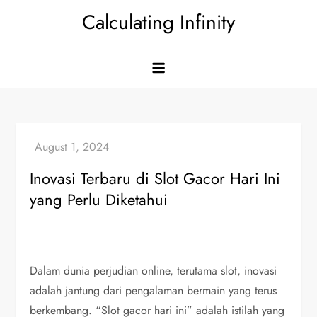
Skip
Calculating Infinity
to
content
Inovasi Terbaru di Slot Gacor Hari Ini
yang Perlu Diketahui
Dalam dunia perjudian online, terutama slot, inovasi
adalah jantung dari pengalaman bermain yang terus
berkembang. “Slot gacor hari ini” adalah istilah yang