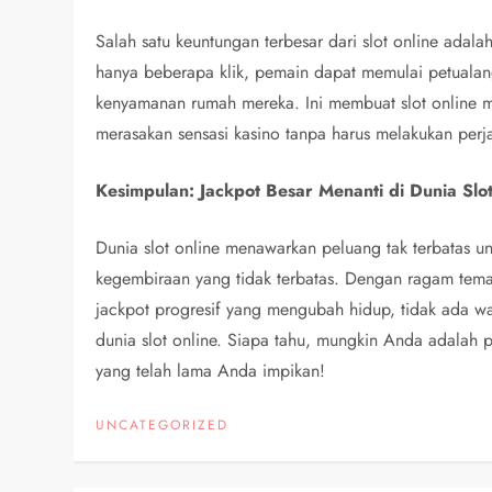
Salah satu keuntungan terbesar dari slot online ada
hanya beberapa klik, pemain dapat memulai petualan
kenyamanan rumah mereka. Ini membuat slot online m
merasakan sensasi kasino tanpa harus melakukan perj
Kesimpulan: Jackpot Besar Menanti di Dunia Slo
Dunia slot online menawarkan peluang tak terbatas u
kegembiraan yang tidak terbatas. Dengan ragam tema
jackpot progresif yang mengubah hidup, tidak ada w
dunia slot online. Siapa tahu, mungkin Anda adala
yang telah lama Anda impikan!
UNCATEGORIZED