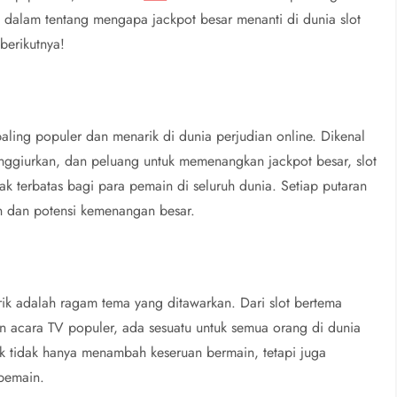
ih dalam tentang mengapa jackpot besar menanti di dunia slot
erikutnya!
paling populer dan menarik di dunia perjudian online. Dikenal
enggiurkan, dan peluang untuk memenangkan jackpot besar, slot
k terbatas bagi para pemain di seluruh dunia. Setiap putaran
 dan potensi kemenangan besar.
rik adalah ragam tema yang ditawarkan. Dari slot bertema
dan acara TV populer, ada sesuatu untuk semua orang di dunia
rik tidak hanya menambah keseruan bermain, tetapi juga
pemain.