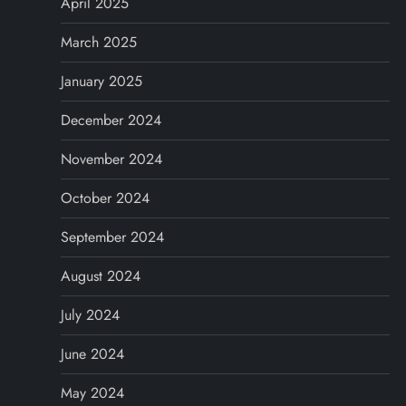
April 2025
March 2025
January 2025
December 2024
November 2024
October 2024
September 2024
August 2024
July 2024
June 2024
May 2024