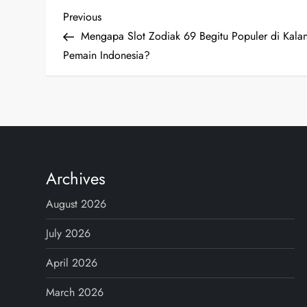
P
Previous
Previous
Post
Mengapa Slot Zodiak 69 Begitu Populer di Kala
o
Pemain Indonesia?
s
t
n
Archives
a
August 2026
v
July 2026
i
April 2026
g
March 2026