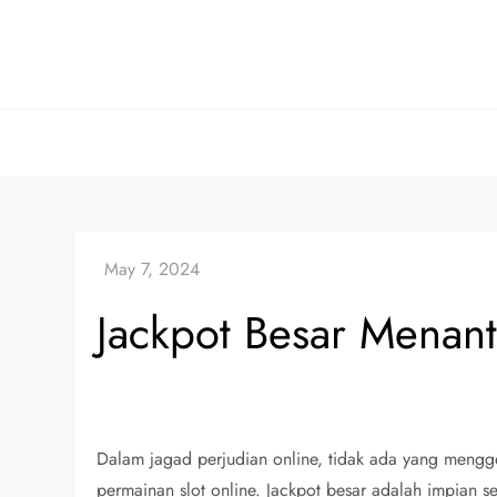
Skip
to
content
Jackpot Besar Menant
Dalam jagad perjudian online, tidak ada yang meng
permainan slot online. Jackpot besar adalah impian 