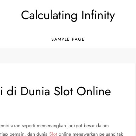
Calculating Infinity
SAMPLE PAGE
i di Dunia Slot Online
gembirakan seperti memenangkan jackpot besar dalam
setiap pemain, dan dunia
Slot
online menawarkan peluang tak