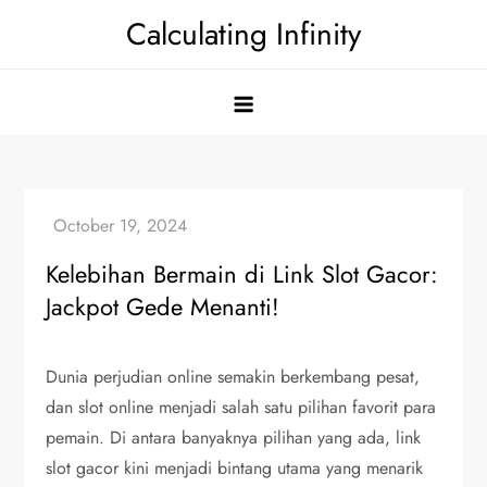
Skip
Calculating Infinity
to
content
Kelebihan Bermain di Link Slot Gacor:
Jackpot Gede Menanti!
Dunia perjudian online semakin berkembang pesat,
dan slot online menjadi salah satu pilihan favorit para
pemain. Di antara banyaknya pilihan yang ada, link
slot gacor kini menjadi bintang utama yang menarik