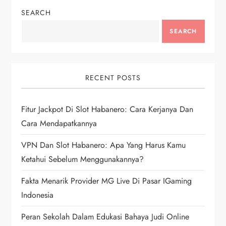
SEARCH
a
SEARCH
v
i
RECENT POSTS
g
Fitur Jackpot Di Slot Habanero: Cara Kerjanya Dan
a
Cara Mendapatkannya
t
VPN Dan Slot Habanero: Apa Yang Harus Kamu
i
Ketahui Sebelum Menggunakannya?
Fakta Menarik Provider MG Live Di Pasar IGaming
o
Indonesia
n
Peran Sekolah Dalam Edukasi Bahaya Judi Online