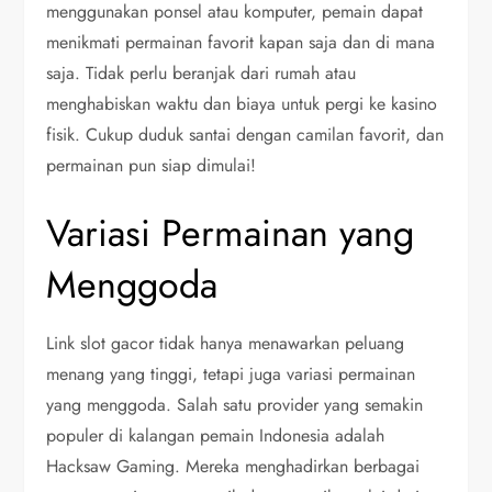
menggunakan ponsel atau komputer, pemain dapat
menikmati permainan favorit kapan saja dan di mana
saja. Tidak perlu beranjak dari rumah atau
menghabiskan waktu dan biaya untuk pergi ke kasino
fisik. Cukup duduk santai dengan camilan favorit, dan
permainan pun siap dimulai!
Variasi Permainan yang
Menggoda
Link slot gacor tidak hanya menawarkan peluang
menang yang tinggi, tetapi juga variasi permainan
yang menggoda. Salah satu provider yang semakin
populer di kalangan pemain Indonesia adalah
Hacksaw Gaming. Mereka menghadirkan berbagai