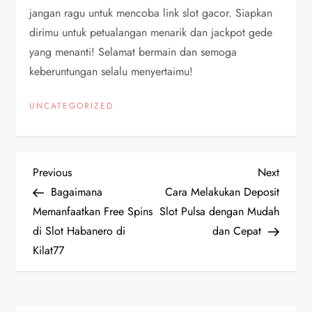
jangan ragu untuk mencoba link slot gacor. Siapkan
dirimu untuk petualangan menarik dan jackpot gede
yang menanti! Selamat bermain dan semoga
keberuntungan selalu menyertaimu!
UNCATEGORIZED
P
Previous
Next
Previous
Next
Post
Post
Bagaimana
Cara Melakukan Deposit
o
Memanfaatkan Free Spins
Slot Pulsa dengan Mudah
di Slot Habanero di
dan Cepat
s
Kilat77
t
n