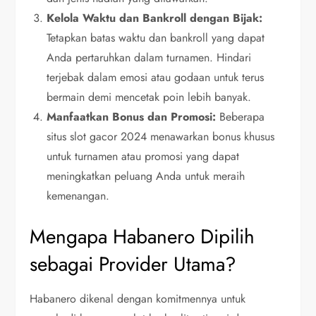
Kelola Waktu dan Bankroll dengan Bijak:
Tetapkan batas waktu dan bankroll yang dapat
Anda pertaruhkan dalam turnamen. Hindari
terjebak dalam emosi atau godaan untuk terus
bermain demi mencetak poin lebih banyak.
Manfaatkan Bonus dan Promosi:
Beberapa
situs slot gacor 2024 menawarkan bonus khusus
untuk turnamen atau promosi yang dapat
meningkatkan peluang Anda untuk meraih
kemenangan.
Mengapa Habanero Dipilih
sebagai Provider Utama?
Habanero dikenal dengan komitmennya untuk