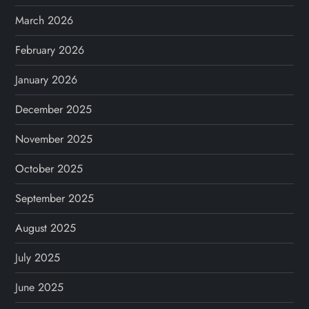
March 2026
February 2026
January 2026
December 2025
November 2025
October 2025
September 2025
August 2025
July 2025
June 2025