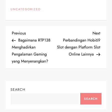
UNCATEGORIZED
P
Previous
Next
Previous
Next
Post
Post
Bagaimana RTP138
Perbandingan Hobi69
o
Menghadirkan
Slot dengan Platform Slot
Pengalaman Gaming
Online Lainnya
s
yang Menyenangkan?
t
n
SEARCH
a
SEARCH
v