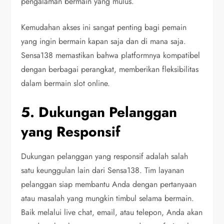
pengalaman bermain yang mulus.
Kemudahan akses ini sangat penting bagi pemain
yang ingin bermain kapan saja dan di mana saja.
Sensa138 memastikan bahwa platformnya kompatibel
dengan berbagai perangkat, memberikan fleksibilitas
dalam bermain slot online.
5. Dukungan Pelanggan
yang Responsif
Dukungan pelanggan yang responsif adalah salah
satu keunggulan lain dari Sensa138. Tim layanan
pelanggan siap membantu Anda dengan pertanyaan
atau masalah yang mungkin timbul selama bermain.
Baik melalui live chat, email, atau telepon, Anda akan