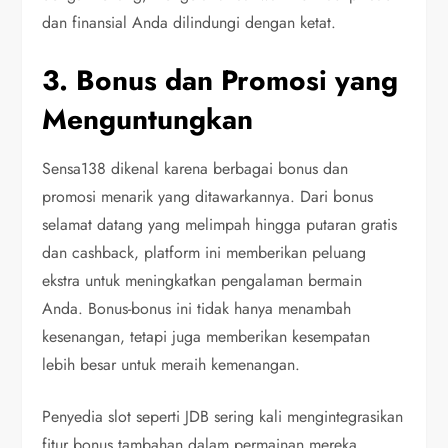
dan finansial Anda dilindungi dengan ketat.
3. Bonus dan Promosi yang
Menguntungkan
Sensa138 dikenal karena berbagai bonus dan
promosi menarik yang ditawarkannya. Dari bonus
selamat datang yang melimpah hingga putaran gratis
dan cashback, platform ini memberikan peluang
ekstra untuk meningkatkan pengalaman bermain
Anda. Bonus-bonus ini tidak hanya menambah
kesenangan, tetapi juga memberikan kesempatan
lebih besar untuk meraih kemenangan.
Penyedia slot seperti JDB sering kali mengintegrasikan
fitur bonus tambahan dalam permainan mereka.