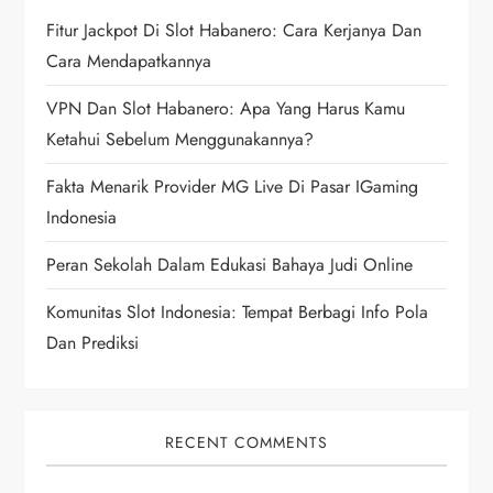
Fitur Jackpot Di Slot Habanero: Cara Kerjanya Dan
a
Cara Mendapatkannya
t
VPN Dan Slot Habanero: Apa Yang Harus Kamu
i
Ketahui Sebelum Menggunakannya?
Fakta Menarik Provider MG Live Di Pasar IGaming
o
Indonesia
n
Peran Sekolah Dalam Edukasi Bahaya Judi Online
Komunitas Slot Indonesia: Tempat Berbagi Info Pola
Dan Prediksi
RECENT COMMENTS