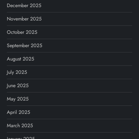
December 2025
November 2025
October 2025
September 2025
August 2025
July 2025
June 2025
May 2025
April 2025
March 2025
January 2025