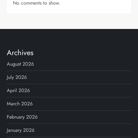
No comments to show.
Archives
August 2026
July 2026
April 2026
March 2026
February 2026
January 2026