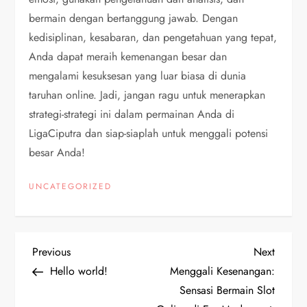
bermain dengan bertanggung jawab. Dengan
kedisiplinan, kesabaran, dan pengetahuan yang tepat,
Anda dapat meraih kemenangan besar dan
mengalami kesuksesan yang luar biasa di dunia
taruhan online. Jadi, jangan ragu untuk menerapkan
strategi-strategi ini dalam permainan Anda di
LigaCiputra dan siap-siaplah untuk menggali potensi
besar Anda!
UNCATEGORIZED
P
Previous
Next
Previous
Next
Post
Post
Hello world!
Menggali Kesenangan:
o
Sensasi Bermain Slot