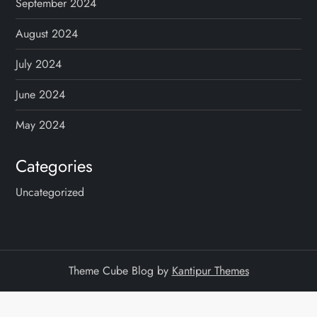
September 2024
August 2024
July 2024
June 2024
May 2024
Categories
Uncategorized
Theme Cube Blog by
Kantipur Themes