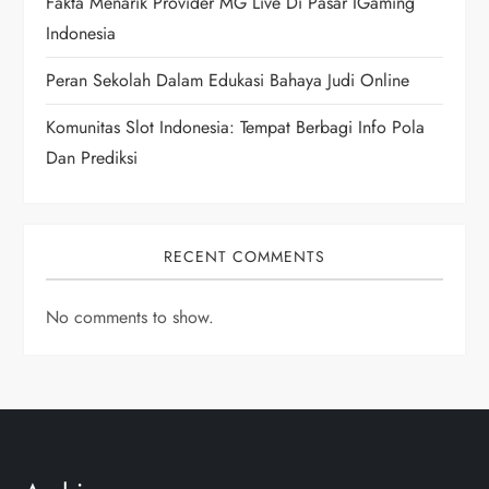
Fakta Menarik Provider MG Live Di Pasar IGaming
Indonesia
o
Peran Sekolah Dalam Edukasi Bahaya Judi Online
n
Komunitas Slot Indonesia: Tempat Berbagi Info Pola
Dan Prediksi
RECENT COMMENTS
No comments to show.