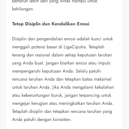
bertaruh lebih dari yang Anda mampu untuk
kehilangan.
Tetap Disiplin dan Kendalikan Emosi
Disiplin dan pengendalian emosi adalah kunci untuk
menggali potensi besar di LigaCiputra. Tetaplah
tenang dan rasional dalam setiap keputusan taruhan
yang Anda buat. Jangan biarkan emosi atau impuls
mempengaruhi keputusan Anda. Selalu patuhi
rencana taruhan Anda dan tetapkan batas maksimal
untuk taruhan Anda. Jika Anda mengalami kekalahan
atau keberuntungan buruk, jangan terpancing untuk
mengejar kerugian atau meningkatkan taruhan Anda.
Tetaplah disiplin dan tetapkan rencana taruhan yang
Anda patuhi dengan konsisten.