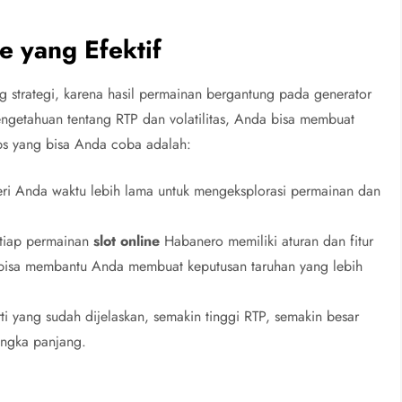
e yang Efektif
 strategi, karena hasil permainan bergantung pada generator
etahuan tentang RTP dan volatilitas, Anda bisa membuat
ips yang bisa Anda coba adalah:
ri Anda waktu lebih lama untuk mengeksplorasi permainan dan
tiap permainan
slot online
Habanero memiliki aturan dan fitur
ni bisa membantu Anda membuat keputusan taruhan yang lebih
i yang sudah dijelaskan, semakin tinggi RTP, semakin besar
ngka panjang.