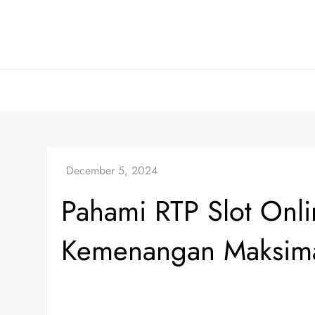
Skip
to
content
Pahami RTP Slot Onl
Kemenangan Maksim