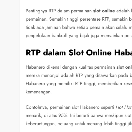
Pentingnya RTP dalam permainan
slot online
adalah 
permainan. Semakin tinggi persentase RTP, semakin
tidak ada jaminan bahwa setiap pemain akan selalu
pengelolaan bankroll yang bijak juga memainkan per
RTP dalam Slot Online Hab
Habanero dikenal dengan kualitas permainan
slot on
mereka menonjol adalah RTP yang ditawarkan pada 
Habanero yang memiliki RTP tinggi, memberikan kese
kemenangan.
Contohnya, permainan slot Habanero seperti
Hot Hot 
menarik, di atas 95%. Ini berarti bahwa meskipun sl
keberuntungan, peluang untuk menang lebih tinggi j