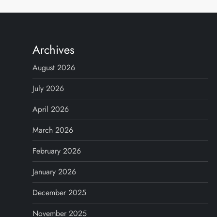
t
n
Archives
a
August 2026
v
July 2026
i
April 2026
g
March 2026
a
February 2026
t
January 2026
i
December 2025
o
November 2025