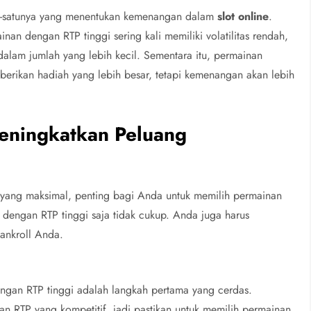
tu-satunya yang menentukan kemenangan dalam
slot online
.
nan dengan RTP tinggi sering kali memiliki volatilitas rendah,
alam jumlah yang lebih kecil. Sementara itu, permainan
mberikan hadiah yang lebih besar, tetapi kemenangan akan lebih
ningkatkan Peluang
yang maksimal, penting bagi Anda untuk memilih permainan
dengan RTP tinggi saja tidak cukup. Anda juga harus
ankroll Anda.
engan RTP tinggi adalah langkah pertama yang cerdas.
n RTP yang kompetitif, jadi pastikan untuk memilih permainan