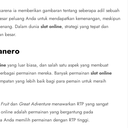
karena ia memberikan gambaran tentang seberapa adil sebuah
 besar peluang Anda untuk mendapatkan kemenangan, meskipun
 menang. Dalam dunia
slot online
, strategi yang tepat dan
an besar.
anero
line
yang luar biasa, dan salah satu aspek yang membuat
berbagai permainan mereka. Banyak permainan
slot online
mpatan yang lebih baik bagi para pemain untuk meraih
Fruit
dan
Great Adventure
menawarkan RTP yang sangat
ot online adalah permainan yang bergantung pada
ika Anda memilih permainan dengan RTP tinggi.