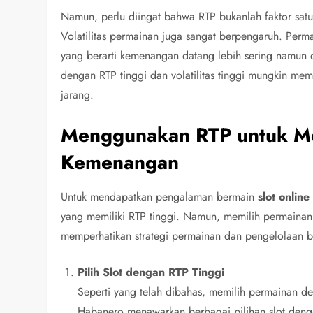
Namun, perlu diingat bahwa RTP bukanlah faktor sa
Volatilitas permainan juga sangat berpengaruh. Permai
yang berarti kemenangan datang lebih sering namun d
dengan RTP tinggi dan volatilitas tinggi mungkin me
jarang.
Menggunakan RTP untuk Me
Kemenangan
Untuk mendapatkan pengalaman bermain
slot online
yang memiliki RTP tinggi. Namun, memilih permainan 
memperhatikan strategi permainan dan pengelolaan b
Pilih Slot dengan RTP Tinggi
Seperti yang telah dibahas, memilih permainan d
Habanero menawarkan berbagai pilihan slot denga