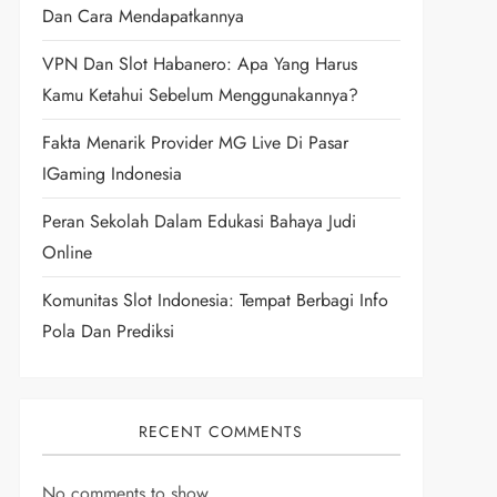
Dan Cara Mendapatkannya
VPN Dan Slot Habanero: Apa Yang Harus
Kamu Ketahui Sebelum Menggunakannya?
Fakta Menarik Provider MG Live Di Pasar
IGaming Indonesia
Peran Sekolah Dalam Edukasi Bahaya Judi
Online
Komunitas Slot Indonesia: Tempat Berbagi Info
Pola Dan Prediksi
RECENT COMMENTS
No comments to show.