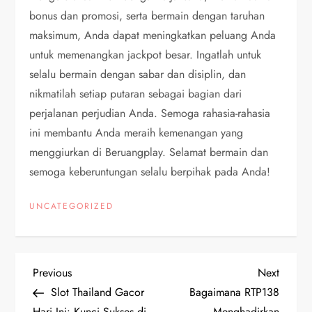
bonus dan promosi, serta bermain dengan taruhan
maksimum, Anda dapat meningkatkan peluang Anda
untuk memenangkan jackpot besar. Ingatlah untuk
selalu bermain dengan sabar dan disiplin, dan
nikmatilah setiap putaran sebagai bagian dari
perjalanan perjudian Anda. Semoga rahasia-rahasia
ini membantu Anda meraih kemenangan yang
menggiurkan di Beruangplay. Selamat bermain dan
semoga keberuntungan selalu berpihak pada Anda!
UNCATEGORIZED
P
Previous
Next
Previous
Next
Post
Post
Slot Thailand Gacor
Bagaimana RTP138
o
Hari Ini: Kunci Sukses di
Menghadirkan