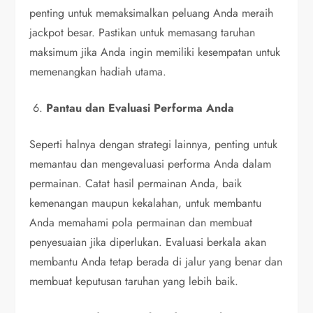
penting untuk memaksimalkan peluang Anda meraih
jackpot besar. Pastikan untuk memasang taruhan
maksimum jika Anda ingin memiliki kesempatan untuk
memenangkan hadiah utama.
Pantau dan Evaluasi Performa Anda
Seperti halnya dengan strategi lainnya, penting untuk
memantau dan mengevaluasi performa Anda dalam
permainan. Catat hasil permainan Anda, baik
kemenangan maupun kekalahan, untuk membantu
Anda memahami pola permainan dan membuat
penyesuaian jika diperlukan. Evaluasi berkala akan
membantu Anda tetap berada di jalur yang benar dan
membuat keputusan taruhan yang lebih baik.