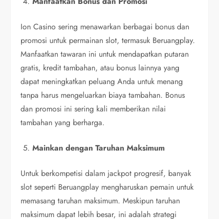
Manfaatkan Bonus dan Promosi
Ion Casino sering menawarkan berbagai bonus dan
promosi untuk permainan slot, termasuk Beruangplay.
Manfaatkan tawaran ini untuk mendapatkan putaran
gratis, kredit tambahan, atau bonus lainnya yang
dapat meningkatkan peluang Anda untuk menang
tanpa harus mengeluarkan biaya tambahan. Bonus
dan promosi ini sering kali memberikan nilai
tambahan yang berharga.
Mainkan dengan Taruhan Maksimum
Untuk berkompetisi dalam jackpot progresif, banyak
slot seperti Beruangplay mengharuskan pemain untuk
memasang taruhan maksimum. Meskipun taruhan
maksimum dapat lebih besar, ini adalah strategi