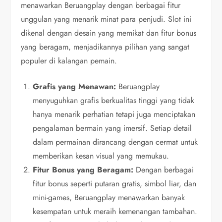
menawarkan Beruangplay dengan berbagai fitur
unggulan yang menarik minat para penjudi. Slot ini
dikenal dengan desain yang memikat dan fitur bonus
yang beragam, menjadikannya pilihan yang sangat
populer di kalangan pemain.
Grafis yang Menawan:
Beruangplay
menyuguhkan grafis berkualitas tinggi yang tidak
hanya menarik perhatian tetapi juga menciptakan
pengalaman bermain yang imersif. Setiap detail
dalam permainan dirancang dengan cermat untuk
memberikan kesan visual yang memukau.
Fitur Bonus yang Beragam:
Dengan berbagai
fitur bonus seperti putaran gratis, simbol liar, dan
mini-games, Beruangplay menawarkan banyak
kesempatan untuk meraih kemenangan tambahan.