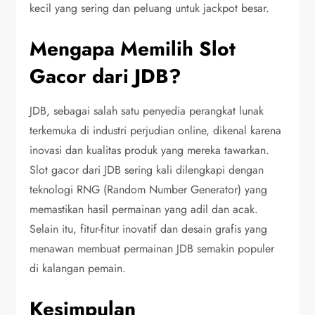
kecil yang sering dan peluang untuk jackpot besar.
Mengapa Memilih Slot
Gacor dari JDB?
JDB, sebagai salah satu penyedia perangkat lunak
terkemuka di industri perjudian online, dikenal karena
inovasi dan kualitas produk yang mereka tawarkan.
Slot gacor dari JDB sering kali dilengkapi dengan
teknologi RNG (Random Number Generator) yang
memastikan hasil permainan yang adil dan acak.
Selain itu, fitur-fitur inovatif dan desain grafis yang
menawan membuat permainan JDB semakin populer
di kalangan pemain.
Kesimpulan