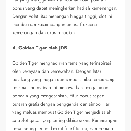
bonus yang dapat meningkatkan hadiah kemenangan.
Dengan volatilitas menengah hingga tinggi, slot ini
memberikan keseimbangan antara frekuensi
kemenangan dan ukuran hadiah.
4. Golden Tiger oleh JDB
Golden Tiger menghadirkan tema yang terinspirasi
oleh kekayaan dan kemewahan. Dengan latar
belakang yang megah dan simbol-simbol emas yang
bersinar, permainan ini menawarkan pengalaman
bermain yang mengesankan. Fitur bonus seperti
putaran gratis dengan pengganda dan simbol liar
yang meluas membuat Golden Tiger menjadi salah
satu slot gacor yang sering dibicarakan. Kemenangan
besar sering terjadi berkat fitur-fitur ini, dan pemain