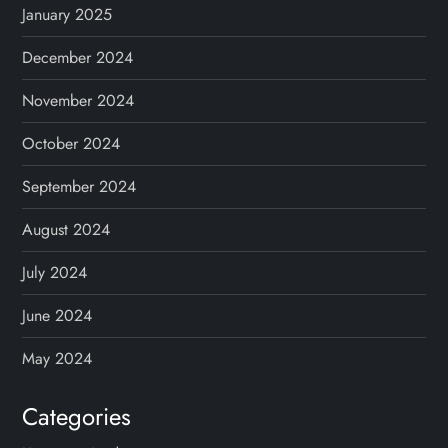
January 2025
December 2024
November 2024
October 2024
September 2024
August 2024
July 2024
June 2024
May 2024
Categories