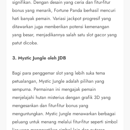
signifikan. Dengan desain yang ceria dan fitur-fitur
bonus yang menarik, Fortune Panda berhasil mencuri
hati banyak pemain. Variasi jackpot progresif yang
ditawarkan juga memberikan potensi kemenangan
yang besar, menjadikannya salah satu slot gacor yang
patut dicoba.
3. Mystic Jungle oleh JDB
Bagi para penggemar slot yang lebih suka tema
petualangan, Mystic Jungle adalah pilihan yang
sempurna. Permainan ini mengajak pemain
menjelajahi hutan misterius dengan grafik 3D yang
mengesankan dan fitur-fitur bonus yang
menguntungkan. Mystic Jungle menawarkan berbagai
peluang untuk menang melalui fitur-fitur seperti simbol
liar yang menggantikan simbol lain dan putaran