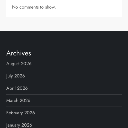
No comments to show.
Archives
August 2026
July 2026
April 2026
March 2026
February 2026
January 2026