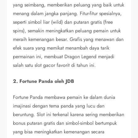
yang seimbang, memberikan peluang yang baik untuk
menang dalam jangka panjang. Fitur-fitur spesialnya,
seperti simbol liar (wild) dan putaran gratis (free
spins), semakin meningkatkan peluang pemain untuk
meraih kemenangan besar. Grafis yang menawan dan
efek suara yang memikat menambah daya tarik
permainan ini, membuat Dragon Legend menjadi
salah satu slot gacor favorit di tahun ini.
2. Fortune Panda oleh JDB
Fortune Panda membawa pemain ke dalam dunia
imajinasi dengan tema panda yang lucu dan
beruntung. Slot ini terkenal karena sering memberikan
bonus putaran gratis dan simbol-simbol bertumpuk
yang bisa meningkatkan kemenangan secara