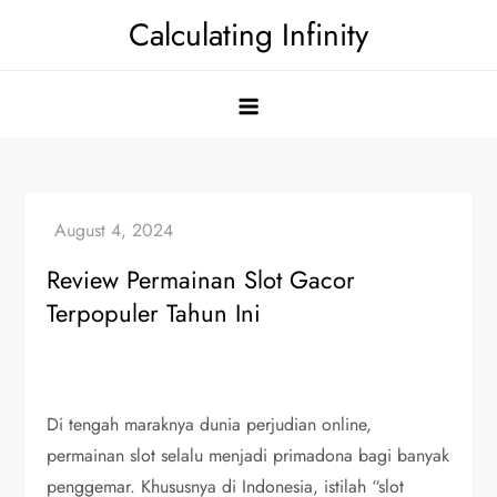
Skip
Calculating Infinity
to
content
Review Permainan Slot Gacor
Terpopuler Tahun Ini
Di tengah maraknya dunia perjudian online,
permainan slot selalu menjadi primadona bagi banyak
penggemar. Khususnya di Indonesia, istilah “slot