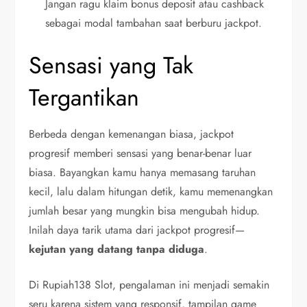
Jangan ragu klaim bonus deposit atau cashback
sebagai modal tambahan saat berburu jackpot.
Sensasi yang Tak
Tergantikan
Berbeda dengan kemenangan biasa, jackpot
progresif memberi sensasi yang benar-benar luar
biasa. Bayangkan kamu hanya memasang taruhan
kecil, lalu dalam hitungan detik, kamu memenangkan
jumlah besar yang mungkin bisa mengubah hidup.
Inilah daya tarik utama dari jackpot progresif—
kejutan yang datang tanpa diduga
.
Di Rupiah138 Slot, pengalaman ini menjadi semakin
seru karena sistem yang responsif, tampilan game