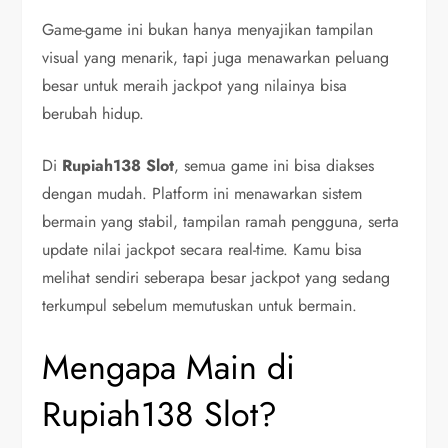
Game-game ini bukan hanya menyajikan tampilan
visual yang menarik, tapi juga menawarkan peluang
besar untuk meraih jackpot yang nilainya bisa
berubah hidup.
Di
Rupiah138 Slot
, semua game ini bisa diakses
dengan mudah. Platform ini menawarkan sistem
bermain yang stabil, tampilan ramah pengguna, serta
update nilai jackpot secara real-time. Kamu bisa
melihat sendiri seberapa besar jackpot yang sedang
terkumpul sebelum memutuskan untuk bermain.
Mengapa Main di
Rupiah138 Slot?