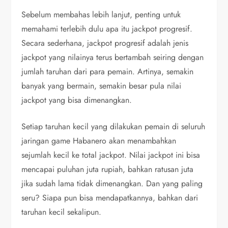
Sebelum membahas lebih lanjut, penting untuk
memahami terlebih dulu apa itu jackpot progresif.
Secara sederhana, jackpot progresif adalah jenis
jackpot yang nilainya terus bertambah seiring dengan
jumlah taruhan dari para pemain. Artinya, semakin
banyak yang bermain, semakin besar pula nilai
jackpot yang bisa dimenangkan.
Setiap taruhan kecil yang dilakukan pemain di seluruh
jaringan game Habanero akan menambahkan
sejumlah kecil ke total jackpot. Nilai jackpot ini bisa
mencapai puluhan juta rupiah, bahkan ratusan juta
jika sudah lama tidak dimenangkan. Dan yang paling
seru? Siapa pun bisa mendapatkannya, bahkan dari
taruhan kecil sekalipun.