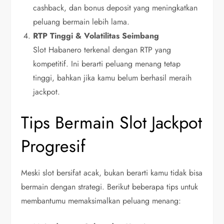
cashback, dan bonus deposit yang meningkatkan
peluang bermain lebih lama.
RTP Tinggi & Volatilitas Seimbang
Slot Habanero terkenal dengan RTP yang
kompetitif. Ini berarti peluang menang tetap
tinggi, bahkan jika kamu belum berhasil meraih
jackpot.
Tips Bermain Slot Jackpot
Progresif
Meski slot bersifat acak, bukan berarti kamu tidak bisa
bermain dengan strategi. Berikut beberapa tips untuk
membantumu memaksimalkan peluang menang: