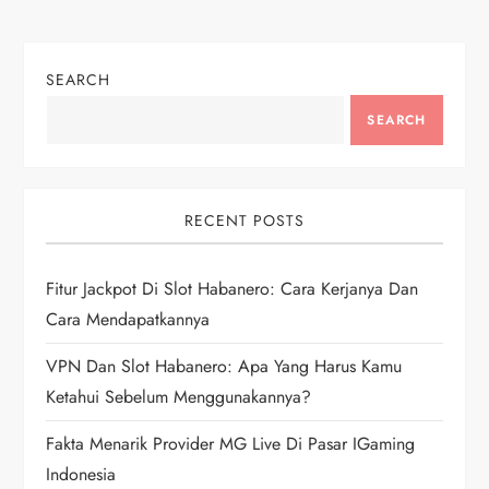
t
n
SEARCH
a
SEARCH
v
i
RECENT POSTS
g
Fitur Jackpot Di Slot Habanero: Cara Kerjanya Dan
Cara Mendapatkannya
a
VPN Dan Slot Habanero: Apa Yang Harus Kamu
t
Ketahui Sebelum Menggunakannya?
i
Fakta Menarik Provider MG Live Di Pasar IGaming
Indonesia