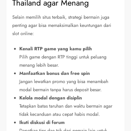
Thailand agar Menang
Selain memilih situs terbaik, strategi bermain juga
penting agar bisa memaksimalkan keuntungan dari
slot online:
Kenali RTP game yang kamu pilih
Pilih game dengan RTP tinggi untuk peluang
menang lebih besar.
Manfaatkan bonus dan free spin
Jangan lewatkan promo yang bisa menambah
modal bermain tanpa harus deposit besar.
Kelola modal dengan disiplin
Tetapkan batas taruhan dan waktu bermain agar
tidak kecanduan atau cepat habis modal.
Ikuti diskusi di forum
Dapatkan tips dan trik dari pemain lain untuk