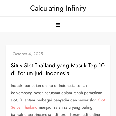
Skip
Calculating Infinity
to
content
Situs Slot Thailand yang Masuk Top 10
di Forum Judi Indonesia
Industri perjudian online di Indonesia semakin
berkembang pesat, terutama dalam ranah permainan
slot. Di antara berbagai penyedia dan server slot,
Slot
Server Thailand
menjadi salah satu yang paling
banyak diperbincangkan di forum-forum judi online