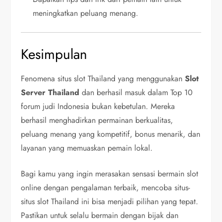
meningkatkan peluang menang.
Kesimpulan
Fenomena situs slot Thailand yang menggunakan
Slot
Server Thailand
dan berhasil masuk dalam Top 10
forum judi Indonesia bukan kebetulan. Mereka
berhasil menghadirkan permainan berkualitas,
peluang menang yang kompetitif, bonus menarik, dan
layanan yang memuaskan pemain lokal.
Bagi kamu yang ingin merasakan sensasi bermain slot
online dengan pengalaman terbaik, mencoba situs-
situs slot Thailand ini bisa menjadi pilihan yang tepat.
Pastikan untuk selalu bermain dengan bijak dan