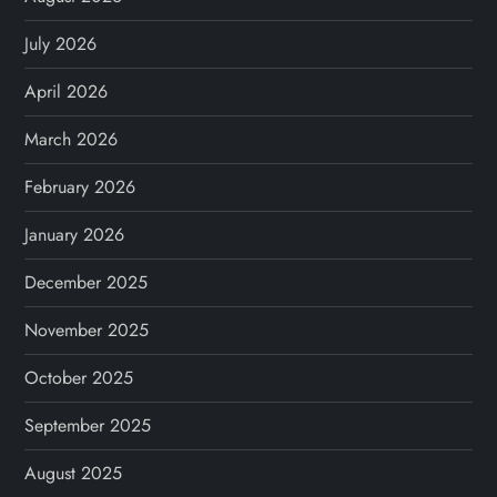
July 2026
April 2026
March 2026
February 2026
January 2026
December 2025
November 2025
October 2025
September 2025
August 2025