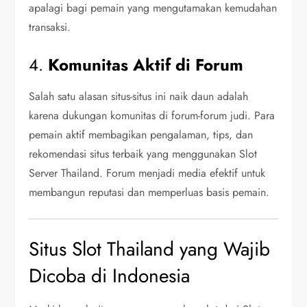
apalagi bagi pemain yang mengutamakan kemudahan
transaksi.
4.
Komunitas Aktif di Forum
Salah satu alasan situs-situs ini naik daun adalah
karena dukungan komunitas di forum-forum judi. Para
pemain aktif membagikan pengalaman, tips, dan
rekomendasi situs terbaik yang menggunakan Slot
Server Thailand. Forum menjadi media efektif untuk
membangun reputasi dan memperluas basis pemain.
Situs Slot Thailand yang Wajib
Dicoba di Indonesia