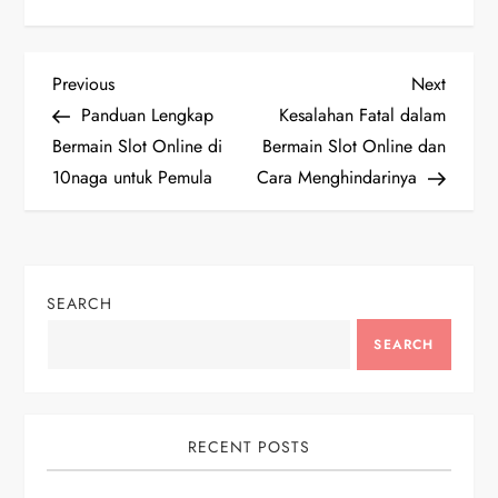
P
Previous
Next
Previous
Next
Post
Post
Panduan Lengkap
Kesalahan Fatal dalam
o
Bermain Slot Online di
Bermain Slot Online dan
10naga untuk Pemula
Cara Menghindarinya
s
t
n
SEARCH
a
SEARCH
v
i
RECENT POSTS