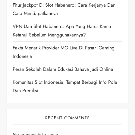
g
Fitur Jackpot Di Slot Habanero: Cara Kerjanya Dan
Cara Mendapatkannya
a
VPN Dan Slot Habanero: Apa Yang Harus Kamu
t
Ketahui Sebelum Menggunakannya?
i
Fakta Menarik Provider MG Live Di Pasar IGaming
Indonesia
o
Peran Sekolah Dalam Edukasi Bahaya Judi Online
n
Komunitas Slot Indonesia: Tempat Berbagi Info Pola
Dan Prediksi
RECENT COMMENTS
No comments to show.