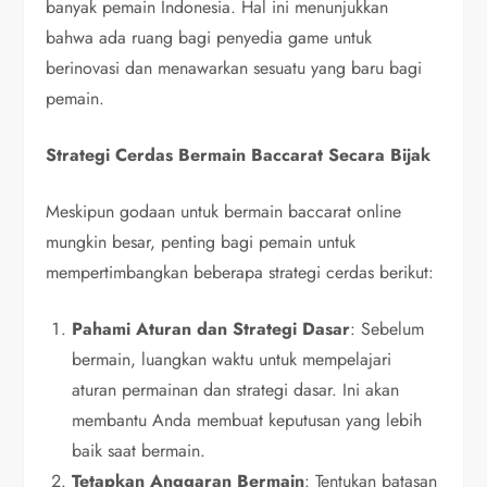
banyak pemain Indonesia.
Hal ini menunjukkan
bahwa ada ruang bagi penyedia game untuk
berinovasi dan menawarkan sesuatu yang baru bagi
pemain.
​
Strategi Cerdas Bermain Baccarat Secara Bijak
Meskipun godaan untuk bermain baccarat online
mungkin besar, penting bagi pemain untuk
mempertimbangkan beberapa strategi cerdas berikut:
Pahami Aturan dan Strategi Dasar
:
Sebelum
bermain, luangkan waktu untuk mempelajari
aturan permainan dan strategi dasar. Ini akan
membantu Anda membuat keputusan yang lebih
baik saat bermain.
Tetapkan Anggaran Bermain
:
Tentukan batasan