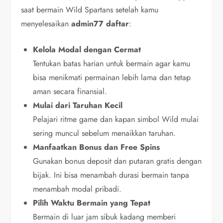
saat bermain Wild Spartans setelah kamu
menyelesaikan
admin77 daftar
:
Kelola Modal dengan Cermat
Tentukan batas harian untuk bermain agar kamu
bisa menikmati permainan lebih lama dan tetap
aman secara finansial.
Mulai dari Taruhan Kecil
Pelajari ritme game dan kapan simbol Wild mulai
sering muncul sebelum menaikkan taruhan.
Manfaatkan Bonus dan Free Spins
Gunakan bonus deposit dan putaran gratis dengan
bijak. Ini bisa menambah durasi bermain tanpa
menambah modal pribadi.
Pilih Waktu Bermain yang Tepat
Bermain di luar jam sibuk kadang memberi