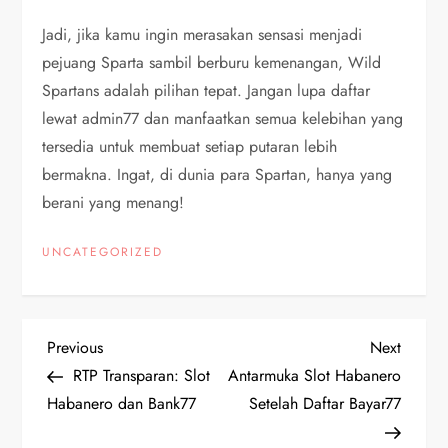
Jadi, jika kamu ingin merasakan sensasi menjadi
pejuang Sparta sambil berburu kemenangan, Wild
Spartans adalah pilihan tepat. Jangan lupa daftar
lewat admin77 dan manfaatkan semua kelebihan yang
tersedia untuk membuat setiap putaran lebih
bermakna. Ingat, di dunia para Spartan, hanya yang
berani yang menang!
UNCATEGORIZED
P
Previous
Next
Previous
Next
Post
Post
RTP Transparan: Slot
Antarmuka Slot Habanero
o
Habanero dan Bank77
Setelah Daftar Bayar77