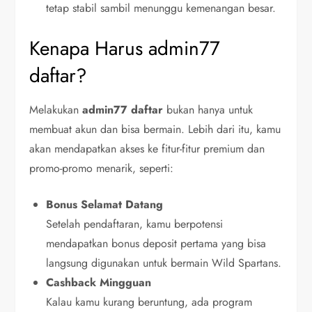
tetap stabil sambil menunggu kemenangan besar.
Kenapa Harus admin77
daftar?
Melakukan
admin77 daftar
bukan hanya untuk
membuat akun dan bisa bermain. Lebih dari itu, kamu
akan mendapatkan akses ke fitur-fitur premium dan
promo-promo menarik, seperti:
Bonus Selamat Datang
Setelah pendaftaran, kamu berpotensi
mendapatkan bonus deposit pertama yang bisa
langsung digunakan untuk bermain Wild Spartans.
Cashback Mingguan
Kalau kamu kurang beruntung, ada program