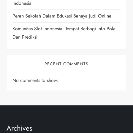
Indonesia
o
Peran Sekolah Dalam Edukasi Bahaya Judi Online
n
Komunitas Slot Indonesia: Tempat Berbagi Info Pola
Dan Prediksi
RECENT COMMENTS
No comments to show.
Archives