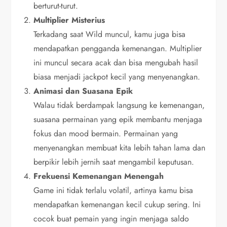
berturut-turut.
Multiplier Misterius
Terkadang saat Wild muncul, kamu juga bisa
mendapatkan pengganda kemenangan. Multiplier
ini muncul secara acak dan bisa mengubah hasil
biasa menjadi jackpot kecil yang menyenangkan.
Animasi dan Suasana Epik
Walau tidak berdampak langsung ke kemenangan,
suasana permainan yang epik membantu menjaga
fokus dan mood bermain. Permainan yang
menyenangkan membuat kita lebih tahan lama dan
berpikir lebih jernih saat mengambil keputusan.
Frekuensi Kemenangan Menengah
Game ini tidak terlalu volatil, artinya kamu bisa
mendapatkan kemenangan kecil cukup sering. Ini
cocok buat pemain yang ingin menjaga saldo