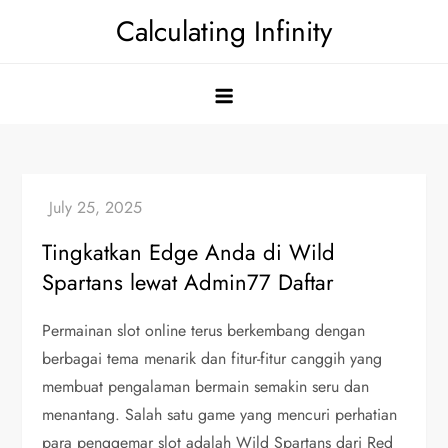
Skip
Calculating Infinity
to
content
Tingkatkan Edge Anda di Wild
Spartans lewat Admin77 Daftar
Permainan slot online terus berkembang dengan
berbagai tema menarik dan fitur-fitur canggih yang
membuat pengalaman bermain semakin seru dan
menantang. Salah satu game yang mencuri perhatian
para penggemar slot adalah Wild Spartans dari Red