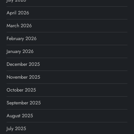
April 2026
March 2026
February 2026
January 2026
December 2025
November 2025
October 2025
September 2025
August 2025
July 2025