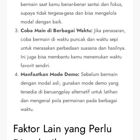
bermain saat kamu benar-benar santai dan fokus,
supaya tidak tergesa-gesa dan bisa mengelola
modal dengan baik.
Coba Main di Berbagai Waktu:
Jika penasaran,
coba bermain di waktu puncak dan waktu sepi
untuk merasakan perbedaan suasana dan hasilnya.
Ini juga bisa membantu kamu menemukan waktu
favorit sendiri.
Manfaatkan Mode Demo:
Sebelum bermain
dengan modal asli, gunakan mode demo yang
tersedia di beruangplay alternatif untuk latihan
dan mengenal pola permainan pada berbagai
waktu.
Faktor Lain yang Perlu