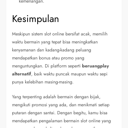
kemenangan.
Kesimpulan
Meskipun sistem slot online bersifat acak, memilih
waktu bermain yang tepat bisa meningkatkan
kenyamanan dan kadang-kadang peluang
mendapatkan bonus atau promo yang
menguntungkan. Di platform seperti
beruangplay
alternatif
, baik waktu puncak maupun waktu sepi
punya kelebihan masing-masing.
Yang terpenting adalah bermain dengan bijak,
mengikuti promosi yang ada, dan menikmati setiap
putaran dengan santai. Dengan begitu, kamu bisa
mendapatkan pengalaman bermain slot online yang