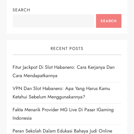
n
SEARCH
a
SEARCH
v
i
RECENT POSTS
g
Fitur Jackpot Di Slot Habanero: Cara Kerjanya Dan
Cara Mendapatkannya
a
VPN Dan Slot Habanero: Apa Yang Harus Kamu
t
Ketahui Sebelum Menggunakannya?
i
Fakta Menarik Provider MG Live Di Pasar IGaming
Indonesia
o
Peran Sekolah Dalam Edukasi Bahaya Judi Online