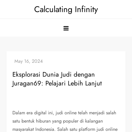
Skip
Calculating Infinity
to
content
Eksplorasi Dunia Judi dengan
Juragan69: Pelajari Lebih Lanjut
Dalam era digital ini, judi online telah menjadi salah
satu bentuk hiburan yang populer di kalangan
masyarakat Indonesia. Salah satu platform judi online