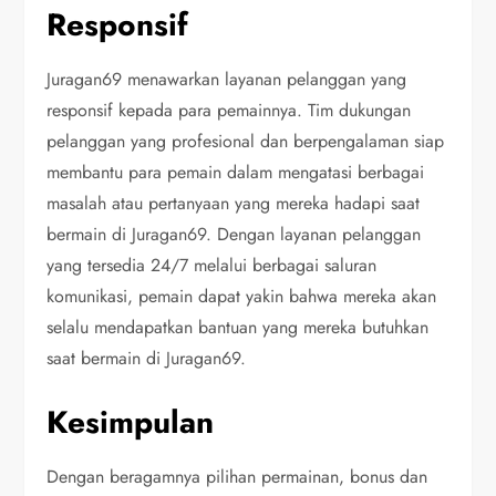
Responsif
Juragan69 menawarkan layanan pelanggan yang
responsif kepada para pemainnya. Tim dukungan
pelanggan yang profesional dan berpengalaman siap
membantu para pemain dalam mengatasi berbagai
masalah atau pertanyaan yang mereka hadapi saat
bermain di Juragan69. Dengan layanan pelanggan
yang tersedia 24/7 melalui berbagai saluran
komunikasi, pemain dapat yakin bahwa mereka akan
selalu mendapatkan bantuan yang mereka butuhkan
saat bermain di Juragan69.
Kesimpulan
Dengan beragamnya pilihan permainan, bonus dan