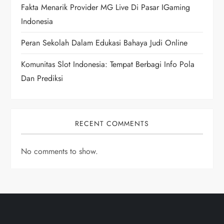
o
Fakta Menarik Provider MG Live Di Pasar IGaming
n
Indonesia
Peran Sekolah Dalam Edukasi Bahaya Judi Online
Komunitas Slot Indonesia: Tempat Berbagi Info Pola
Dan Prediksi
RECENT COMMENTS
No comments to show.