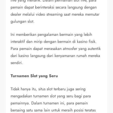
live yang menarik. Dalam permainan slot live, para
pemain dapat berinteraksi secara langsung dengan
dealer melalui video streaming saat mereka memutar
gulungan slot.
Ini memberikan pengalaman bermain yang lebih
interaktif dan mirip dengan bermain di kasino fisik.
Para pemain dapat merasakan atmosfer yang autentik
dari kasino langsung dari kenyamanan rumah mereka
sendiri.
Turnamen Slot yang Seru
Tidak hanya itu, situs slot terbaru juga sering
mengadakan turnamen slot yang seru bagi para
pemainnya. Dalam turnamen ini, para pemain
bersaing satu sama lain untuk meraih posisi teratas