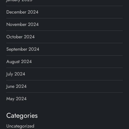
December 2024
November 2024
October 2024
September 2024
August 2024
July 2024
June 2024
May 2024
Categories
Uncategorized