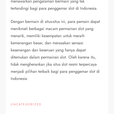
menawarkan pengalaman bermain yang tak
tertandingi bagi para penggemar slot di Indonesia.
Dengan bermain di situs-situs ini, para pemain dapat
menikmati berbagai macam permainan slot yang
menarik, memiliki kesempatan untuk meraih
kemenangan besar, dan merasakan sensasi
kesenangan dan keseruan yang hanya dapat
ditemukan dalam permainan slot. Oleh karena itu,
tidak mengherankan jika situs slot resmi terpercaya
menjadi pilihan terbaik bagi para penggemar slot di
Indonesia.
UNCATEGORIZED