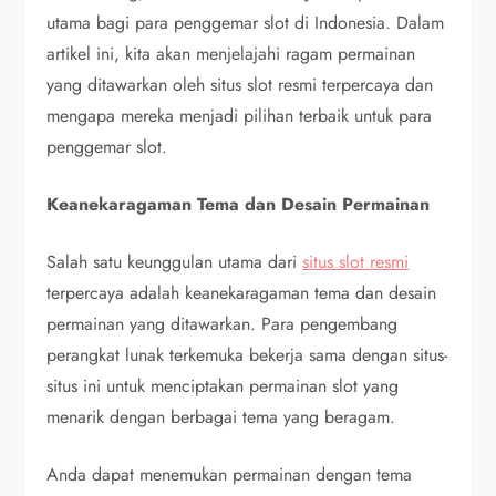
utama bagi para penggemar slot di Indonesia. Dalam
artikel ini, kita akan menjelajahi ragam permainan
yang ditawarkan oleh situs slot resmi terpercaya dan
mengapa mereka menjadi pilihan terbaik untuk para
penggemar slot.
Keanekaragaman Tema dan Desain Permainan
Salah satu keunggulan utama dari
situs slot resmi
terpercaya adalah keanekaragaman tema dan desain
permainan yang ditawarkan. Para pengembang
perangkat lunak terkemuka bekerja sama dengan situs-
situs ini untuk menciptakan permainan slot yang
menarik dengan berbagai tema yang beragam.
Anda dapat menemukan permainan dengan tema