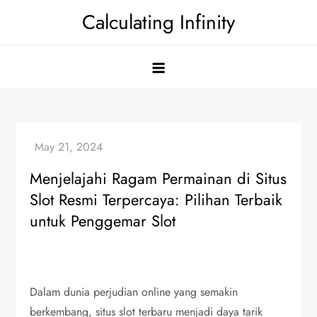
Skip
Calculating Infinity
to
content
Menjelajahi Ragam Permainan di Situs
Slot Resmi Terpercaya: Pilihan Terbaik
untuk Penggemar Slot
Dalam dunia perjudian online yang semakin
berkembang, situs slot terbaru menjadi daya tarik