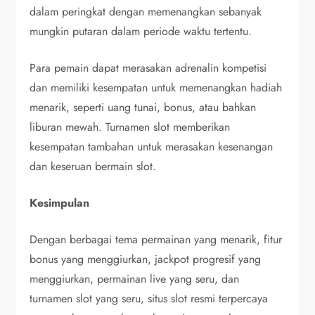
dalam peringkat dengan memenangkan sebanyak
mungkin putaran dalam periode waktu tertentu.
Para pemain dapat merasakan adrenalin kompetisi
dan memiliki kesempatan untuk memenangkan hadiah
menarik, seperti uang tunai, bonus, atau bahkan
liburan mewah. Turnamen slot memberikan
kesempatan tambahan untuk merasakan kesenangan
dan keseruan bermain slot.
Kesimpulan
Dengan berbagai tema permainan yang menarik, fitur
bonus yang menggiurkan, jackpot progresif yang
menggiurkan, permainan live yang seru, dan
turnamen slot yang seru, situs slot resmi terpercaya