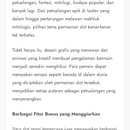
petualangan, fantasi, mitologi, budaya populer, dan
banyak lagi. Dari petualangan epik di lautan yang
dalam hingga pertarungan melawan makhluk
mitologis, pilihan tema permainan slot benar-benar
tak terbatas.
Tidak hanya itu, desain grafis yang menawan dan
animasi yang kreatif membuat pengalaman bermain
menjadi semakin menghibur. Para pemain dapat
merasakan sensasi seperti berada di dalam dunia
yang diciptakan oleh permainan slot tersebut,
menjadikan setiap putaran sebagai petualangan yang
menyenangkan.
Berbagai Fitur Bonus yang Menggiurkan
Situs slot resmi terpercaya juga menawarkan berbagai