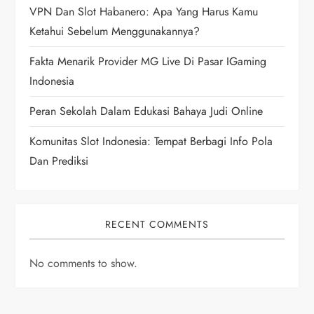
VPN Dan Slot Habanero: Apa Yang Harus Kamu
t
Ketahui Sebelum Menggunakannya?
i
Fakta Menarik Provider MG Live Di Pasar IGaming
Indonesia
o
Peran Sekolah Dalam Edukasi Bahaya Judi Online
n
Komunitas Slot Indonesia: Tempat Berbagi Info Pola
Dan Prediksi
RECENT COMMENTS
No comments to show.