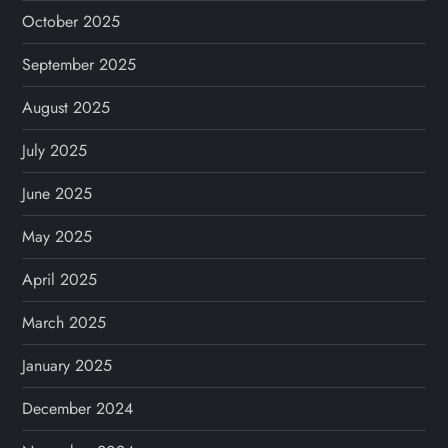
October 2025
September 2025
August 2025
July 2025
June 2025
May 2025
April 2025
March 2025
January 2025
December 2024