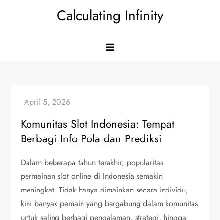
Skip
Calculating Infinity
to
content
Komunitas Slot Indonesia: Tempat
Berbagi Info Pola dan Prediksi
Dalam beberapa tahun terakhir, popularitas
permainan slot online di Indonesia semakin
meningkat. Tidak hanya dimainkan secara individu,
kini banyak pemain yang bergabung dalam komunitas
untuk saling berbagi pengalaman, strategi, hingga