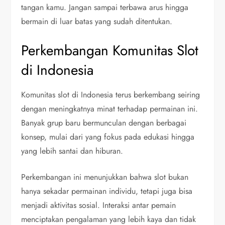
tangan kamu. Jangan sampai terbawa arus hingga
bermain di luar batas yang sudah ditentukan.
Perkembangan Komunitas Slot
di Indonesia
Komunitas slot di Indonesia terus berkembang seiring
dengan meningkatnya minat terhadap permainan ini.
Banyak grup baru bermunculan dengan berbagai
konsep, mulai dari yang fokus pada edukasi hingga
yang lebih santai dan hiburan.
Perkembangan ini menunjukkan bahwa slot bukan
hanya sekadar permainan individu, tetapi juga bisa
menjadi aktivitas sosial. Interaksi antar pemain
menciptakan pengalaman yang lebih kaya dan tidak