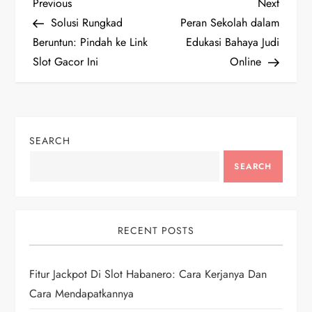
P
Previous
Next
Previous
Next
Post
Post
Solusi Rungkad
Peran Sekolah dalam
o
Beruntun: Pindah ke Link
Edukasi Bahaya Judi
Slot Gacor Ini
Online
s
t
n
SEARCH
a
SEARCH
v
i
RECENT POSTS
g
Fitur Jackpot Di Slot Habanero: Cara Kerjanya Dan
Cara Mendapatkannya
a