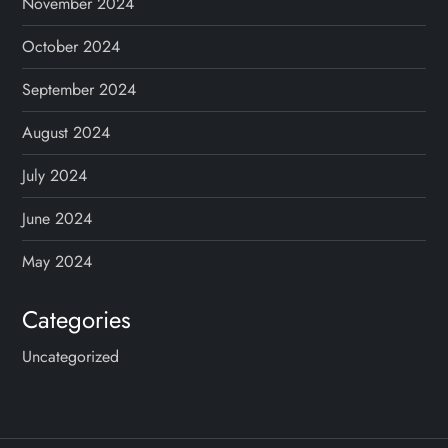
November 2024
October 2024
September 2024
August 2024
July 2024
June 2024
May 2024
Categories
Uncategorized