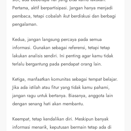
Pertama, aktif berpartisipasi. Jangan hanya menjadi
pembaca, tetapi cobalah ikut berdiskusi dan berbagi
pengalaman.
Kedua, jangan langsung percaya pada semua
informasi. Gunakan sebagai referensi, tetapi tetap
lakukan analisis sendiri. Ini penting agar kamu tidak
terlalu bergantung pada pendapat orang lain.
Ketiga, manfaatkan komunitas sebagai tempat belajar.
Jika ada istilah atau fitur yang tidak kamu pahami,
jangan ragu untuk bertanya. Biasanya, anggota lain
dengan senang hati akan membantu.
Keempat, tetap kendalikan diri. Meskipun banyak
informasi menarik, keputusan bermain tetap ada di