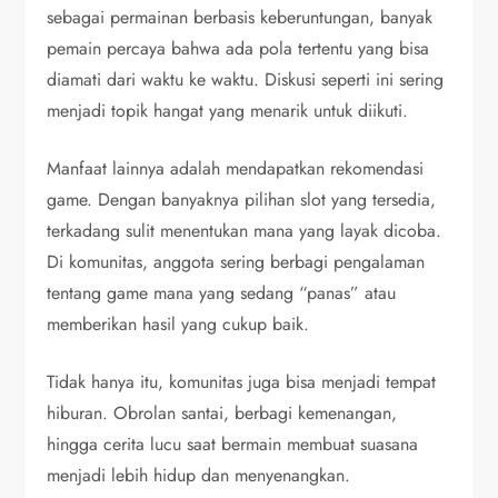
sebagai permainan berbasis keberuntungan, banyak
pemain percaya bahwa ada pola tertentu yang bisa
diamati dari waktu ke waktu. Diskusi seperti ini sering
menjadi topik hangat yang menarik untuk diikuti.
Manfaat lainnya adalah mendapatkan rekomendasi
game. Dengan banyaknya pilihan slot yang tersedia,
terkadang sulit menentukan mana yang layak dicoba.
Di komunitas, anggota sering berbagi pengalaman
tentang game mana yang sedang “panas” atau
memberikan hasil yang cukup baik.
Tidak hanya itu, komunitas juga bisa menjadi tempat
hiburan. Obrolan santai, berbagi kemenangan,
hingga cerita lucu saat bermain membuat suasana
menjadi lebih hidup dan menyenangkan.