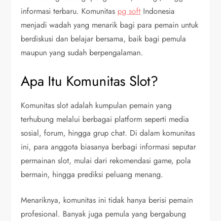
informasi terbaru. Komunitas
pg soft
Indonesia
menjadi wadah yang menarik bagi para pemain untuk
berdiskusi dan belajar bersama, baik bagi pemula
maupun yang sudah berpengalaman.
Apa Itu Komunitas Slot?
Komunitas slot adalah kumpulan pemain yang
terhubung melalui berbagai platform seperti media
sosial, forum, hingga grup chat. Di dalam komunitas
ini, para anggota biasanya berbagi informasi seputar
permainan slot, mulai dari rekomendasi game, pola
bermain, hingga prediksi peluang menang.
Menariknya, komunitas ini tidak hanya berisi pemain
profesional. Banyak juga pemula yang bergabung