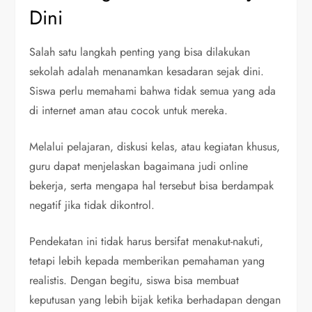
Dini
Salah satu langkah penting yang bisa dilakukan
sekolah adalah menanamkan kesadaran sejak dini.
Siswa perlu memahami bahwa tidak semua yang ada
di internet aman atau cocok untuk mereka.
Melalui pelajaran, diskusi kelas, atau kegiatan khusus,
guru dapat menjelaskan bagaimana judi online
bekerja, serta mengapa hal tersebut bisa berdampak
negatif jika tidak dikontrol.
Pendekatan ini tidak harus bersifat menakut-nakuti,
tetapi lebih kepada memberikan pemahaman yang
realistis. Dengan begitu, siswa bisa membuat
keputusan yang lebih bijak ketika berhadapan dengan