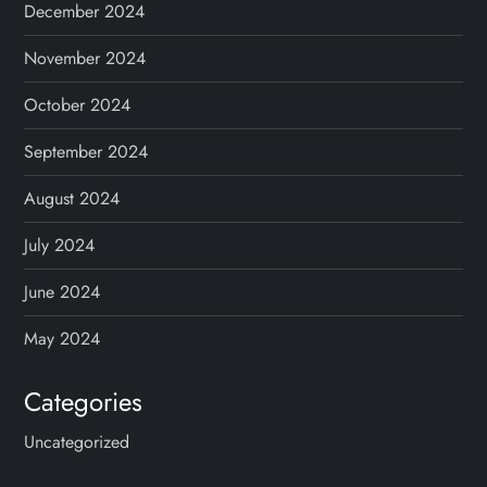
December 2024
November 2024
October 2024
September 2024
August 2024
July 2024
June 2024
May 2024
Categories
Uncategorized