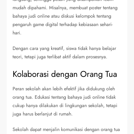
mudah dipahami. Misalnya, membuat poster tentang
bahaya judi online atau diskusi kelompok tentang
pengaruh game digital terhadap kebiasaan sehari-
hari.
Dengan cara yang kreatif, siswa tidak hanya belajar
teori, tetapi juga terlibat aktif dalam prosesnya.
Kolaborasi dengan Orang Tua
Peran sekolah akan lebih efektif jika didukung oleh
orang tua. Edukasi tentang bahaya judi online tidak
cukup hanya dilakukan di lingkungan sekolah, tetapi
juga harus berlanjut di rumah.
Sekolah dapat menjalin komunikasi dengan orang tua