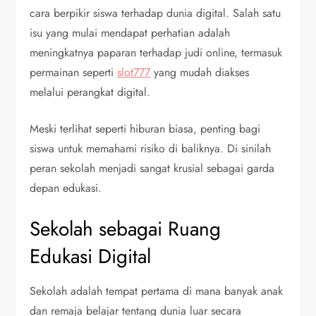
cara berpikir siswa terhadap dunia digital. Salah satu
isu yang mulai mendapat perhatian adalah
meningkatnya paparan terhadap judi online, termasuk
permainan seperti
slot777
yang mudah diakses
melalui perangkat digital.
Meski terlihat seperti hiburan biasa, penting bagi
siswa untuk memahami risiko di baliknya. Di sinilah
peran sekolah menjadi sangat krusial sebagai garda
depan edukasi.
Sekolah sebagai Ruang
Edukasi Digital
Sekolah adalah tempat pertama di mana banyak anak
dan remaja belajar tentang dunia luar secara