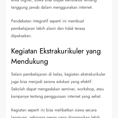
tanggung jawab dalam menggunakan internet.
Pendekatan integratif seperti ini membuat
pembelajaran lebih alami dan tidak terasa
dipaksakan.
Kegiatan Ekstrakurikuler yang
Mendukung
Selain pembelajaran di kelas, kegiatan ekstrakurikuler
juga bisa menjadi sarana edukasi yang efektif.
Sekolah dapat mengadakan seminar, workshop, atau
kampanye tentang penggunaan internet yang sehat.
Kegiatan seperti ini bisa melibatkan siswa secara
langsung, sehingga pesan yang disampaikan lebih