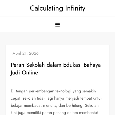
Skip
Calculating Infinity
to
content
Peran Sekolah dalam Edukasi Bahaya
Judi Online
Di tengah perkembangan teknologi yang semakin
cepat, sekolah tidak lagi hanya menjadi tempat untuk
belajar membaca, menulis, dan berhitung. Sekolah
kini juga memiliki peran penting dalam membentuk