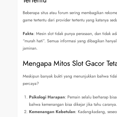
Beberapa situs atau forum sering membagikan rekom
game tertentu dari provider tertentu yang katanya s
Fakta
: Mesin slot tidak punya perasaan, dan tidak 
“murah hati”. Semua informasi yang dibagikan hanya
jaminan.
Mengapa Mitos Slot Gacor Tet
Meskipun banyak bukti yang menunjukkan bahwa tidak
percaya?
Psikologi Harapan
: Pemain selalu berharap bisa
bahwa kemenangan bisa dikejar jika tahu caranya
Kemenangan Kebetulan
: Kadang-kadang, seseo