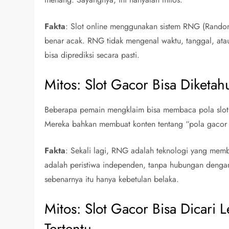
Fakta
: Slot online menggunakan sistem RNG (Rando
benar acak. RNG tidak mengenal waktu, tanggal, atau
bisa diprediksi secara pasti.
Mitos: Slot Gacor Bisa Diketah
Beberapa pemain mengklaim bisa membaca pola slot
Mereka bahkan membuat konten tentang “pola gacor h
Fakta
: Sekali lagi, RNG adalah teknologi yang membua
adalah peristiwa independen, tanpa hubungan dengan
sebenarnya itu hanya kebetulan belaka.
Mitos: Slot Gacor Bisa Dicari 
Tertentu