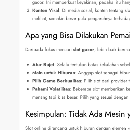
gacor. Ini memperkuat keyakinan, padahal itu ha
Konten Viral
: Di media sosial, konten tentang s
melihat, semakin besar pula pengaruhnya terhadap
Apa yang Bisa Dilakukan Pema
Daripada fokus mencari
slot gacor
, lebih baik berma
Atur Bujet
: Selalu tentukan batas kekalahan seb
Main untuk Hiburan
: Anggap slot sebagai hibu
Pilih Game Berkualitas
: Pilih slot dari provide
Pahami Volatilitas
: Beberapa slot memberikan ke
menang tapi bisa besar. Pilih yang sesuai denga
Kesimpulan: Tidak Ada Mesin 
Slot online dirancang untuk hiburan dengan elemen 