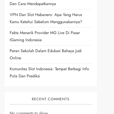
Dan Cara Mendapatkannya
VPN Dan Slot Habanero: Apa Yang Harus
Kamu Ketahui Sebelum Menggunakannya?
Fakta Menarik Provider MG Live Di Pasar
IGaming Indonesia
Peran Sekolah Dalam Edukasi Bahaya Judi
Online
Komunitas Slot Indonesia: Tempat Berbagi Info
Pola Dan Prediksi
RECENT COMMENTS
No comments to show.