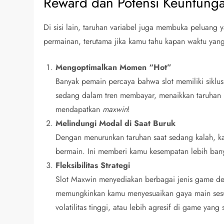
Reward dan Potensi Keuntung
Di sisi lain, taruhan variabel juga membuka peluang 
permainan, terutama jika kamu tahu kapan waktu yang
Mengoptimalkan Momen “Hot”
Banyak pemain percaya bahwa slot memiliki siklu
sedang dalam tren membayar, menaikkan taruhan
mendapatkan
maxwin
!
Melindungi Modal di Saat Buruk
Dengan menurunkan taruhan saat sedang kalah, 
bermain. Ini memberi kamu kesempatan lebih ba
Fleksibilitas Strategi
Slot Maxwin menyediakan berbagai jenis game deng
memungkinkan kamu menyesuaikan gaya main sesu
volatilitas tinggi, atau lebih agresif di game yang